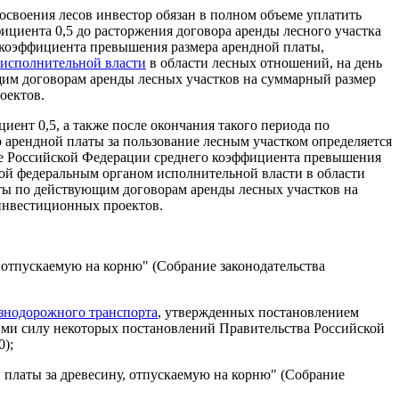
освоения лесов инвестор обязан в полном объеме уплатить
ициента 0,5 до расторжения договора аренды лесного участка
 коэффициента превышения размера арендной платы,
исполнительной власти
в области лесных отношений, на день
щим договорам аренды лесных участков на суммарный размер
оектов.
ент 0,5, а также после окончания такого периода по
 арендной платы за пользование лесным участком определяется
те Российской Федерации среднего коэффициента превышения
ной федеральным органом исполнительной власти в области
аты по действующим договорам аренды лесных участков на
 инвестиционных проектов.
 отпускаемую на корню" (Собрание законодательства
знодорожного транспорта
, утвержденных постановлением
ими силу некоторых постановлений Правительства Российской
0);
 платы за древесину, отпускаемую на корню" (Собрание