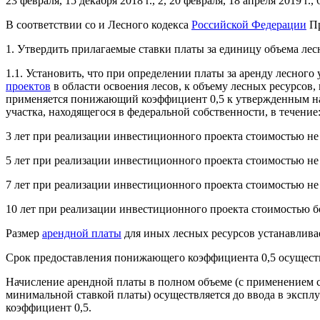
23 февраля, 15 декабря 2018 г., 2, 20 февраля, 18 апреля 2019 г., 
В соответствии со и Лесного кодекса
Российской Федерации
Пр
1. Утвердить прилагаемые ставки платы за единицу объема лес
1.1. Установить, что при определении платы за аренду лесног
проектов
в области освоения лесов, к объему лесных ресурсов
применяется понижающий коэффициент 0,5 к утвержденным нас
участка, находящегося в федеральной собственности, в течение
3 лет при реализации инвестиционного проекта стоимостью не 
5 лет при реализации инвестиционного проекта стоимостью не м
7 лет при реализации инвестиционного проекта стоимостью не м
10 лет при реализации инвестиционного проекта стоимостью бо
Размер
арендной платы
для иных лесных ресурсов устанавливае
Срок предоставления понижающего коэффициента 0,5 осуществ
Начисление арендной платы в полном объеме (с применением 
минимальной ставкой платы) осуществляется до ввода в эксп
коэффициент 0,5.