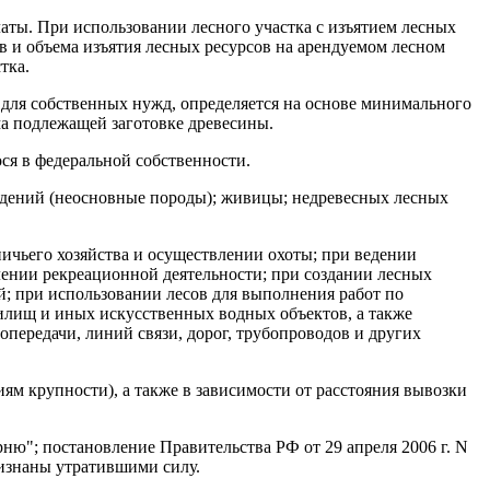
аты. При использовании лесного участка с изъятием лесных
в и объема изъятия лесных ресурсов на арендуемом лесном
тка.
для собственных нужд, определяется на основе минимального
ма подлежащей заготовке древесины.
ся в федеральной собственности.
ждений (неосновные породы); живицы; недревесных лесных
ничьего хозяйства и осуществлении охоты; при ведении
лении рекреационной деятельности; при создании лесных
; при использовании лесов для выполнения работ по
илищ и иных искусственных водных объектов, а также
передачи, линий связи, дорог, трубопроводов и других
ям крупности), а также в зависимости от расстояния вывозки
ню"; постановление Правительства РФ от 29 апреля 2006 г. N
ризнаны утратившими силу.