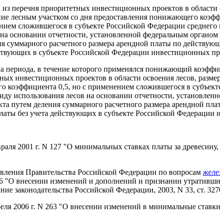
а из перечня приоритетных инвестиционных проектов в области 
ание лесным участком со дня предоставления понижающего коэфф
нием сложившегося в субъекте Российской Федерации среднего
 на основании отчетности, установленной федеральным органом
ия суммарного расчетного размера арендной платы по действую
йствующих в субъекте Российской Федерации инвестиционных пр
ла периода, в течение которого применялся понижающий коэффици
ых инвестиционных проектов в области освоения лесов, размер
го коэффициента 0,5, но с применением сложившегося в субъек
иду использования лесов на основании отчетности, установлен
кта путем деления суммарного расчетного размера арендной пл
платы без учета действующих в субъекте Российской Федерации
раля 2001 г. N 127 "О минимальных ставках платы за древесину,
новления Правительства Российской Федерации по вопросам
желе
476 "О внесении изменений и дополнений и признании утративш
е законодательства Российской Федерации, 2003, N 33, ст. 327
еля 2006 г. N 263 "О внесении изменений в минимальные ставки