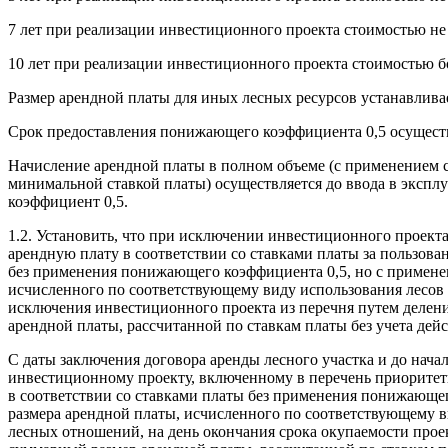
7 лет при реализации инвестиционного проекта стоимостью не м
10 лет при реализации инвестиционного проекта стоимостью бо
Размер арендной платы для иных лесных ресурсов устанавливае
Срок предоставления понижающего коэффициента 0,5 осуществ
Начисление арендной платы в полном объеме (с применением 
минимальной ставкой платы) осуществляется до ввода в эксп
коэффициент 0,5.
1.2. Установить, что при исключении инвестиционного проект
арендную плату в соответствии со ставками платы за пользов
без применения понижающего коэффициента 0,5, но с примене
исчисленного по соответствующему виду использования лесов 
исключения инвестиционного проекта из перечня путем делен
арендной платы, рассчитанной по ставкам платы без учета де
С даты заключения договора аренды лесного участка и до нача
инвестиционному проекту, включенному в перечень приоритетн
в соответствии со ставками платы без применения понижающе
размера арендной платы, исчисленного по соответствующему в
лесных отношений, на день окончания срока окупаемости прое