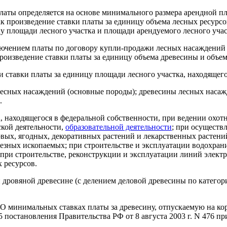
латы определяется на основе минимального размера арендной пл
к произведение ставки платы за единицу объема лесных ресурсо
ицу площади лесного участка и площади арендуемого лесного учас
лючением платы по договору купли-продажи лесных насаждений 
роизведение ставки платы за единицу объема древесины и объе
 ставки платы за единицу площади лесного участка, находящего
 лесных насаждений (основные породы); древесины лесных наса
.
, находящегося в федеральной собственности, при ведении охот
ской деятельности,
образовательной деятельности
; при осуществ
ых, ягодных, декоративных растений и лекарственных растений
езных ископаемых; при строительстве и эксплуатации водохран
ри строительстве, реконструкции и эксплуатации линий электро
 ресурсов.
дровяной древесине (с делением деловой древесины по категори
"О минимальных ставках платы за древесину, отпускаемую на кор
25 постановления Правительства РФ от 8 августа 2003 г. N 476 п