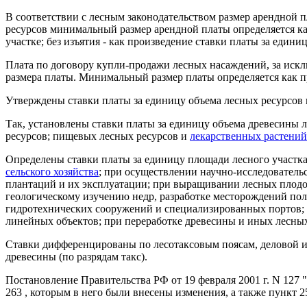
В соответствии с лесным законодательством размер арендной п
ресурсов минимальный размер арендной платы определяется ка
участке; без изъятия - как произведение ставки платы за един
Плата по договору купли-продажи лесных насаждений, за иск
размера платы. Минимальный размер платы определяется как п
Утверждены ставки платы за единицу объема лесных ресурсов и
Так, установлены ставки платы за единицу объема древесины
ресурсов; пищевых лесных ресурсов и
лекарственных растений
Определены ставки платы за единицу площади лесного участка
сельского хозяйства
; при осуществлении научно-исследователь
плантаций и их эксплуатации; при выращивании лесных плодов
геологическому изучению недр, разработке месторождений пол
гидротехнических сооружений и специализированных портов; п
линейных объектов; при переработке древесины и иных лесных
Ставки дифференцированы по лесотаксовым поясам, деловой и 
древесины (по разрядам такс).
Постановление Правительства РФ от 19 февраля 2001 г. N 127 
263 , которым в него были внесены изменения, а также пункт 