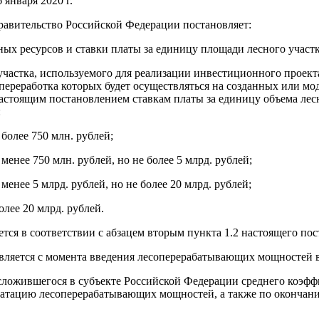
6 января 2020 г.
авительство Российской Федерации постановляет:
ных ресурсов и ставки платы за единицу площади лесного участк
о участка, используемого для реализации инвестиционного прое
, переработка которых будет осуществляться на созданных или
тоящим постановлением ставкам платы за единицу объема лесн
:
более 750 млн. рублей;
енее 750 млн. рублей, но не более 5 млрд. рублей;
енее 5 млрд. рублей, но не более 20 млрд. рублей;
лее 20 млрд. рублей.
тся в соответствии с абзацем вторым пункта 1.2 настоящего пос
ляется с момента введения лесоперерабатывающих мощностей в
сложившегося в субъекте Российской Федерации среднего коэф
луатацию лесоперерабатывающих мощностей, а также по окончан