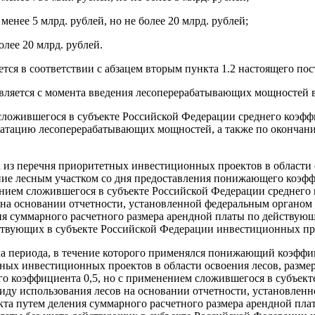
енее 5 млрд. рублей, но не более 20 млрд. рублей;
лее 20 млрд. рублей.
тся в соответствии с абзацем вторым пункта 1.2 настоящего пос
ляется с момента введения лесоперерабатывающих мощностей в
сложившегося в субъекте Российской Федерации среднего коэф
луатацию лесоперерабатывающих мощностей, а также по окончан
а из перечня приоритетных инвестиционных проектов в области 
ание лесным участком со дня предоставления понижающего коэфф
нием сложившегося в субъекте Российской Федерации среднего
на основании отчетности, установленной федеральным органом 
ия суммарного расчетного размера арендной платы по действую
йствующих в субъекте Российской Федерации инвестиционных пр
ла периода, в течение которого применялся понижающий коэффици
ых инвестиционных проектов в области освоения лесов, размер
го коэффициента 0,5, но с применением сложившегося в субъек
иду использования лесов на основании отчетности, установлен
кта путем деления суммарного расчетного размера арендной пл