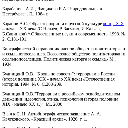
Барабанова А.И., Ямщикова Е.А."Народовольцы в
Петербурге", Л., 1984 г.
Баранов А.С. Образ террориста в русской культуре
конца XIX
– начала ХХ века (С.Нечаев, В.Засулич, И.Каляев,
Б.Савинков) // Общественные науки и современность. 1998. №
2. С.181-191.
Биографический справочник членов общества политкаторжан
и ссыльнопоселенцев. Всесоюзное общество политкаторжан и
ссыльнопоселенцев. Политическая каторга и ссылка.- М.,
1934.
Будницкий О.В. “Кровь по совести”: терроризм в России
(вторая половина XIX - начало ХХ века) //Отечественная
история. 1994. № 6. С.203-209.
Будницкий О.В."Терроризм в российском освободительном
движении: идеология, этика, психология (вторая половина
XIX - начало ХХ в.)", М., 2000
В а л к С. Н. Автобиографическое заявление А. А.
Квятковского. «Красный архив», 1926, т. 1.