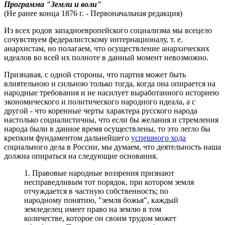
Программа "Земли и воли"
(Не ранее конца 1876 г. - Первоначальная редакция)
Из всех родов западноевропейского социализма мы всецело
сочувствуем федералистскому интернационалу, т. е.
анархистам, но полагаем, что осуществление анархических
идеалов во всей их полноте в данный момент невозможно.
Признавая, с одной стороны, что партия может быть
влиятельною и сильною только тогда, когда она опирается на
народные требования и не насилует выработанного историею
экономического и политического народного идеала, а с
другой - что коренные черты характера русского народа
настолько социалистичны, что если бы желания и стремления
народа были в данное время осуществлены, то это легло бы
крепким фундаментом дальнейшего
успешного хода
социального дела в России, мы думаем, что деятельность наша
должна опираться на следующие основания.
1. Правовые народные воззрения признают
несправедливым тот порядок, при котором земля
отчуждается в частную собственность; по
народному понятию, "земля божья", каждый
земледелец имеет право на землю в том
количестве, которое он своим трудом может