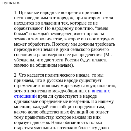
пунктам.
1. Правовые народные воззрения признают
несправедливым тот порядок, при котором земля
находится во владении тех, которые ее не
обрабатывают. По народному понятию, "земля
божья" и каждый земледелец имеет право на
землю в том количестве, которое он своим трудом
может обработать. Поэтому мы должны требовать
перехода всей земли в руки сельского рабочего
сословия и равномерного ее распределения. (Мы
убеждены, что две трети России будут владеть
землею на общинном начале).
2. Что касается политического идеала, то мы
признаем, что в русском народе существует
стремление к полному мирскому самоуправлению,
хотя относительно междуобщинных и
внешних
отношений
вряд ли существуют в народе
одинаковые определенные воззрения. По нашему
мнению, каждый союз общин определит сам,
какую долю общественных функций он отдаст
тому правительству, которое каждая из них
образует для себя. Наша обязанность только
стараться уменьшить возможно более эту долю.