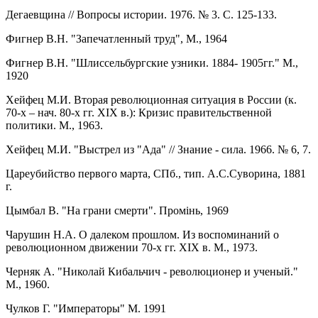
Дегаевщина // Вопросы истории. 1976. № 3. С. 125-133.
Фигнер В.Н. "Запечатленный труд", М., 1964
Фигнер В.Н. "Шлиссельбургские узники. 1884- 1905гг." М.,
1920
Хейфец М.И. Вторая революционная ситуация в России (к.
70-х – нач. 80-х гг. XIX в.): Кризис правительственной
политики. М., 1963.
Хейфец М.И. "Выстрел из "Ада" // Знание - сила. 1966. № 6, 7.
Цареубийство первого марта, СПб., тип. А.С.Суворина, 1881
г.
Цымбал В. "На грани смерти". Промiнь, 1969
Чарушин Н.А. О далеком прошлом. Из воспоминаний о
революционном движении 70-х гг. XIX в. М., 1973.
Черняк А. "Николай Кибальчич - революционер и ученый."
М., 1960.
Чулков Г. "Императоры" М. 1991