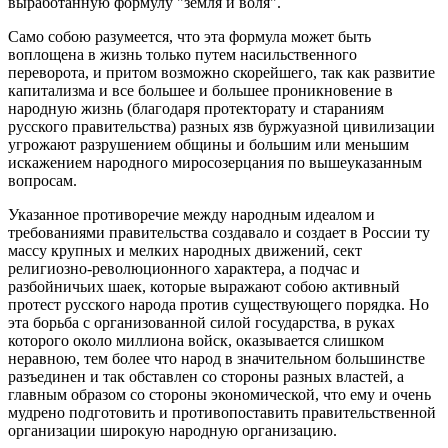
выработанную формулу "земля и воля".
Само собою разумеется, что эта формула может быть
воплощена в жизнь только путем насильственного
переворота, и притом возможно скорейшего, так как развитие
капитализма и все большее и большее проникновение в
народную жизнь (благодаря протекторату и стараниям
русского правительства) разных язв буржуазной цивилизации
угрожают разрушением общины и большим или меньшим
искажением народного миросозерцания по вышеуказанным
вопросам.
Указанное противоречие между народным идеалом и
требованиями правительства создавало и создает в России ту
массу крупных и мелких народных движений, сект
религиозно-революционного характера, а подчас и
разбойничьих шаек, которые выражают собою активный
протест русского народа против существующего порядка. Но
эта борьба с организованной силой государства, в руках
которого около миллиона войск, оказывается слишком
неравною, тем более что народ в значительном большинстве
разъединен и так обставлен со стороны разных властей, а
главным образом со стороны экономической, что ему и очень
мудрено подготовить и противопоставить правительственной
организации широкую народную организацию.