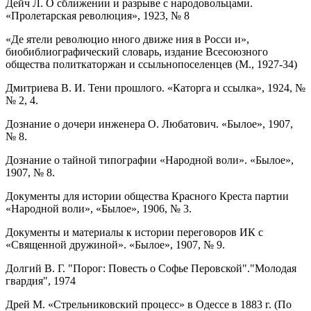
Дейч Л. О сближении и разрыве с народовольцами.
«Пролетарская революция», 1923, № 8
«Д
е ятели революцио нного движе ния в Росси и»,
биобиблиографический словарь, издание Всесоюзного
общества политкаторжан и ссыльнопоселенцев (М., 1927-34)
Дмитриева В. И. Тени прошлого. «Каторга и ссылка», 1924, №
№ 2, 4.
Дознание о дочери инженера О. Любатович. «Былое», 1907,
№ 8.
Дознание о тайной типографии «Народной воли». «Былое»,
1907, № 8.
Документы для истории общества Красного Креста партии
«Народной воли», «Былое», 1906, № 3.
Документы и материалы к истории переговоров ИК с
«Священной дружиной». «Былое», 1907, № 9.
Долгий В. Г. "Порог: Повесть о Софье Перовской"."Молодая
гвардия", 1974
Дрей М. «Стрельниковский процесс» в Одессе в 1883 г. (По