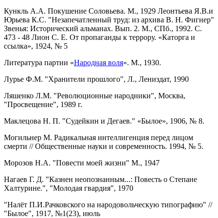
Кункль А.А. Покушение Соловьева. М., 1929
Леонтьева Я.В.и
Юрьева К.С. "Незапечатленный труд: из архива В. Н. Фигнер"
Звенья: Исторический альманах. Вып. 2. М., СПб., 1992. С.
473 - 48
Лион С. Е. От пропаганды к террору. «Каторга и
ссылка», 1924, № 5
Литература партии «
Народная воля
». М., 1930.
Лурье Ф.М. "Хранители прошлого", Л., Лениздат, 1990
Ляшенко Л.M. "Революционные народники", Москва,
"Просвещение", 1989 г.
Маклецова Н. П. "Судейкин и Дегаев." «Былое», 1906, № 8.
Могильнер М. Радикальная интеллигенция перед лицом
смерти // Общественные науки и современность. 1994, № 5.
Морозов Н.А. "Повести моей жизни" М., 1947
Нагаев Г. Д. "Казнен неопознанным...: Повесть о Степане
Халтурине.", "Молодая гвардия", 1970
"Налёт П.И.Рачковского на народовольческую типографию" //
"Былое", 1917, №1(23), июль