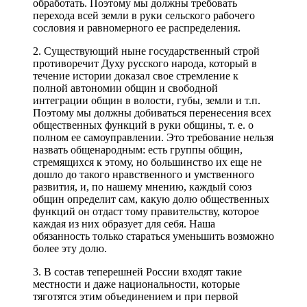
обработать. Поэтому мы должны требовать
перехода всей земли в руки сельского рабочего
сословия и равномерного ее распределения.
2. Существующий ныне государственный строй
противоречит Духу русского народа, который в
течение истории доказал свое стремление к
полной автономии общин и свободной
интеграции общин в волости, губы, земли и т.п.
Поэтому мы должны добиваться перенесения всех
общественных функций в руки общины, т. е. о
полном ее самоуправлении. Это требование нельзя
назвать общенародным: есть группы общин,
стремящихся к этому, но большинство их еще не
дошло до такого нравственного и умственного
развития, и, по нашему мнению, каждый союз
общин определит сам, какую долю общественных
функций он отдаст тому правительству, которое
каждая из них образует для себя. Наша
обязанность только стараться уменьшить возможно
более эту долю.
3. В состав теперешней России входят такие
местности и даже национальности, которые
тяготятся этим объединением и при первой