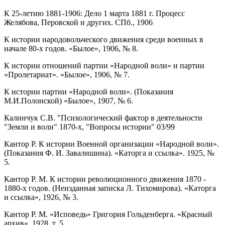
К 25-летию 1881-1906: Дело 1 марта 1881 г. Процесс
Желябова, Перовской и других. СПб., 1906
К истории народовольческого движения среди военных в
начале 80-х годов. «Былое», 1906, № 8.
К истории отношений партии «Народной воли» и партии
«Пролетариат». «Былое», 1906, № 7.
К истории партии «Народной воли». (Показания
М.И.Полонской) «Былое», 1907, № 6.
Калинчук С.В. "Психологический фактор в деятельности
"Земли и воли" 1870-х, "Вопросы истории" 03/99
Кантор Р. К истории Военной организации «Народной воли».
(Показания Ф. И. Завалишина). «Каторга и ссылка». 1925, №
5.
Кантор Р. М. К истории революционного движения 1870 -
1880-х годов. (Неизданная записка Л. Тихомирова). «Каторга
и ссылка», 1926, № 3.
Кантор Р. М. «Исповедь» Григория Гольденберга. «Красный
архив», 1928, т. 5.