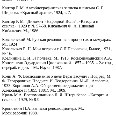
Кантор Р. М. Автобиографическая записка и письма С. Г.
Ширяева. «Красный архив», 1924, т. 7.
Кантор Р. М. "Динамит «Народной Воли", «Каторга и
ссылка», 1929 г. № 57-58.
Кибальчич Ф. А. Николай
Кибальчич. М., 1986.
Коваленский М. Русская революция в процессах и мемуарах.
М., 1924
Ковальская Е. Н. Мои встречи с С.Л.Перовской, Былое, 1921 ,
№ 16.
Козлинина Е. И. За полвека. М., 1913.
Космодемьянский А.А.
Константин Эдуардович Циолковский. 1857 – 1935. – 2-е изд.,
перераб. и доп. – М.: Наука, 1987.
Кони А. Ф. Воспоминания о деле Веры Засулич / Под ред. М.
Ф. Теодоровича; Предисл. И. Теодоровича. М.-Л., Academia,
1933.
Корнилов А.А. Общественное движение при
Александре II (1855-1881). М., 1909.
Кроль М А. Воспоминания о Л. Я. Штернберге. «Каторга и
ссылка», 1929, № 8-9.
Кpопоткин П.А. Записки pеволюционеpа. М.:
Моск.pабочий,1988.