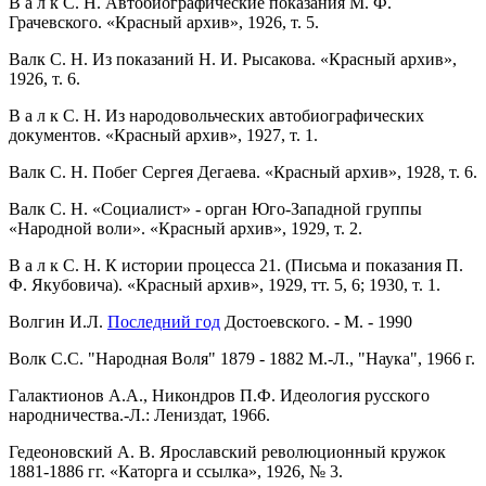
В а л к С. Н. Автобиографические показания М. Ф.
Грачевского. «Красный архив», 1926, т. 5.
Валк С. Н. Из показаний Н. И. Рысакова. «Красный архив»,
1926, т. 6.
В а л к С. Н. Из народовольческих автобиографических
документов. «Красный архив», 1927, т. 1.
Валк С. Н. Побег Сергея Дегаева. «Красный архив», 1928, т. 6.
Валк С. Н. «Социалист» - орган Юго-Западной группы
«Народной воли». «Красный архив», 1929, т. 2.
В а л к С. Н. К истории процесса 21. (Письма и показания П.
Ф. Якубовича). «Красный архив», 1929, тт. 5, 6; 1930, т. 1.
Волгин И.Л.
Последний год
Достоевского. - М. - 1990
Волк С.С. "Народная Воля" 1879 - 1882 М.-Л., "Наука", 1966 г.
Галактионов А.А., Никондров П.Ф. Идеология русского
народничества.-Л.: Лениздат, 1966.
Гедеоновский А. В. Ярославский революционный кружок
1881-1886 гг. «Каторга и ссылка», 1926, № 3.