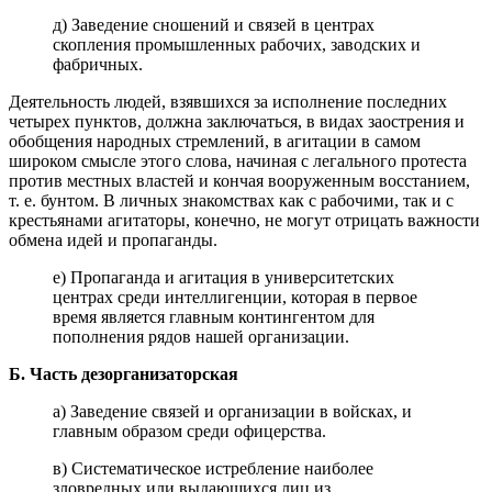
д) Заведение сношений и связей в центрах
скопления промышленных рабочих, заводских и
фабричных.
Деятельность людей, взявшихся за исполнение последних
четырех пунктов, должна заключаться, в видах заострения и
обобщения народных стремлений, в агитации в самом
широком смысле этого слова, начиная с легального протеста
против местных властей и кончая вооруженным восстанием,
т. е. бунтом. В личных знакомствах как с рабочими, так и с
крестьянами агитаторы, конечно, не могут отрицать важности
обмена идей и пропаганды.
е) Пропаганда и агитация в университетских
центрах среди интеллигенции, которая в первое
время является главным контингентом для
пополнения рядов нашей организации.
Б. Часть дезорганизаторская
а) Заведение связей и организации в войсках, и
главным образом среди офицерства.
в) Систематическое истребление наиболее
зловредных или выдающихся лиц из