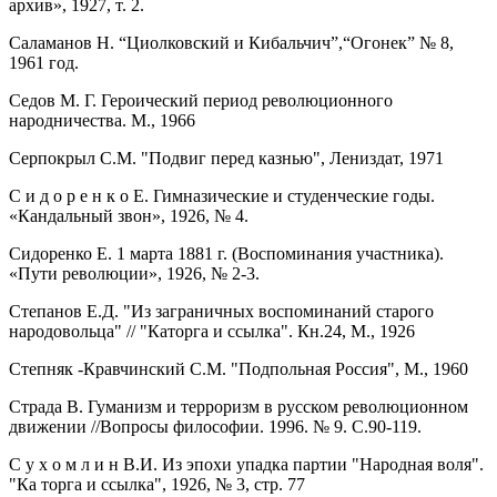
архив», 1927, т. 2.
Саламанов Н. “Циолковский и Кибальчич”,“Огонек” № 8,
1961 год.
Седов М. Г. Героический период революционного
народничества. М., 1966
Серпокрыл С.М. "Подвиг перед казнью", Лениздат, 1971
С и д о р е н к о Е. Гимназические и студенческие годы.
«Кандальный звон», 1926, № 4.
Сидоренко Е. 1 марта 1881 г. (Воспоминания участника).
«Пути революции», 1926, № 2-3.
Степанов Е.Д. "Из заграничных воспоминаний старого
народовольца" // "Каторга и ссылка". Кн.24, М., 1926
Степняк -Кравчинский С.М. "Подпольная Россия", М., 1960
Страда В. Гуманизм и терроризм в русском революционном
движении //Вопросы философии. 1996. № 9. С.90-119.
С у х о м л и н В.И. Из эпохи упадка партии "Народная воля".
"Ка
торга и ссылка", 1926, № 3, стр. 77