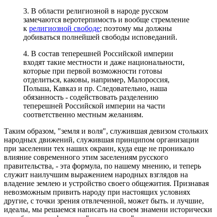
3. В области религиозной в народе русском
замечаются веротерпимость и вообще стремление
к
религиозной свободе
; поэтому мы должны
добиваться полнейшей свободы исповеданий.
4. В состав теперешней Российской империи
входят такие местности и даже национальности,
которые при первой возможности готовы
отделиться, каковы, например, Малороссия,
Польша, Кавказ и пр. Следовательно, наша
обязанность - содействовать разделению
теперешней Российской империи на части
соответственно местным желаниям.
Таким образом, "земля и воля", служившая девизом стольких
народных движений, служившая принципом организации
при заселении тех наших окраин, куда еще не проникало
влияние современного этим заселениям русского
правительства, - эта формула, по нашему мнению, и теперь
служит наилучшим выражением народных взглядов на
владение землею и устройство своего общежития. Признавая
невозможным привить народу при настоящих условиях
другие, с точки зрения отвлеченной, может быть. и лучшие,
идеалы, мы решаемся написать на своем знамени исторически