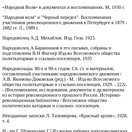
«Народная Воля» в документах и воспоминаниях. М, 1930 г.
"Народная воля" и "Черный передел". Воспоминания
участников революционного движения в Петербурге в 1879 -
1882 гг. Л., 1989 г.
Народоволец А.Д. Михайлов. Изд. Гиза. 1925.
Народоволец А.Баранников в его письмах, собраны и
подготовлены В.Н Фигнер Изд-во Всесоюзного общества
политкаторжан и ссыльно-поселенцев, 1935
Народовольцы. 80-х и 90-х годов: Сб. ст. и материалов,
составленный участниками народовольческого движения /
А.В. Якимова-Диковская (ред.) - М. : Изд-во Всесоюзного
общества политкаторжан и ссыльно-поселенцев, 1929. - 222с.
- (Воспоминания, исследования, документы и др.материалы
из истории революционного прошлого России. Историко-
революционная библиотека / Всесоюзное общество
политических каторжан и ссыльно- поселенцев.
Неизданные записки Л. Тихомирова. «Красный архив», 1928,
т. 4.
Н - ин Г. [Новополин Г.] Из жизни рабочих народовольческих