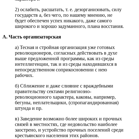
2) ослабить, расшатать, т. е. дезорганизовать, силу
государств а, без чего, по нашему мнению, не
будет обеспечен успех никакого, даже самого
широкого и хорошо задуманного, плана восстания.
А. Часть организаторская
а) Тесная и стройная организация уже готовых
революционеров, согласных действовать в духе
выше предложенной программы, как из среды
интеллигенции, так и из среды находившихся в
непосредственном соприкосновении с нею
рабочих.
б) Сближение и даже слияние с враждебными
правительству сектами религиозно-
революционного характера, каковы, например,
бегуны, неплательщики, (спропагандированная)
штунда и пр.
в) Заведение возможно более широких и прочных
связей в местностях, где недовольство наиболее
заострено, и устройство прочных поселений среди
крестьянского населения этих районов.