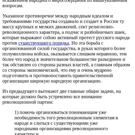
искажением народного миросозерцания по вышеуказанным
вопросам.
Указанное противоречие между народным идеалом и
требованиями государства создавало и создает в России ту
массу крупных и мелких движений, сект религиозно-
революционного характера, а подчас и разбойничьих шаек,
которые выражают собою активный протест русского народа
против
существующего порядка
. Но эта борьба с
организованной силой государства, в руках которого более
полумиллиона войска, оказывается слишком неравною, тем
более что народ в значительном большинстве разъединен и
так обставлен со стороны разных властей, а главным образом
со стороны экономической, что ему и очень мудрено
подготовить и противопоставить правительственной
организации широкую народную организацию.
Из предыдущего вытекают две главные общие задачи, на
которые должно быть устремлено все внимание
революционной партии:
1) помочь организоваться понимающим уже
необходимость того революционным элементам в
народе и слиться с существующими уже
народными организациями революционного
характера и