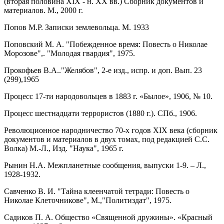
(вторая половина XIX - н. XX вв.) Сборник документов и
материалов. М., 2000 г.
Попов М.Р. Записки землевольца. М. 1933
Поповский М. А. "Побежденное время: Повесть о Николае
Морозове",. "Молодая гвардия", 1975.
Пpокофьев В.А.."Желябов", 2-е изд., испp. и доп. Вып. 23
(299),1965
Процесс 17-ти народовольцев в 1883 г. «Былое», 1906, № 10.
Процесс шестнадцати террористов (1880 г.). СПб., 1906.
Революционное народничество 70-х годов XIX века (сборник
документов и материалов в двух томах, под редакцией С.С.
Волка) М.-Л., Изд. "Наука", 1965 г.
Рынин Н.А. Межпланетные сообщения, выпуски 1-9. – Л.,
1928-1932.
Савченко В. И. "Тайна клеенчатой тетради: Повесть о
Николае Клеточникове", М.,"Политиздат", 1975.
Садиков П. А. Общество «Священной дружины». «Красный