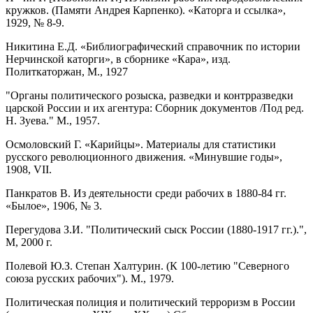
кружков. (Памяти Андрея Карпенко). «Каторга и ссылка»,
1929, № 8-9.
Никитина Е.Д. «Библиографический справочник по истории
Нерчинской каторги», в сборнике «Кара», изд.
Политкаторжан, М., 1927
"Органы политического розыска, разведки и контрразведки
царской России и их агентура: Сборник документов /Под ред.
Н. Зуева." М., 1957.
Осмоловский Г. «Карийцы». Материалы для статистики
русского революционного движения. «Минувшие годы»,
1908, VII.
Панкратов В. Из деятельности среди рабочих в 1880-84 гг.
«Былое», 1906, № 3.
Перегудова З.И. "Политический сыск России (1880-1917 гг.).",
М, 2000 г.
Полевой Ю.З. Степан Халтурин. (К 100-летию "Северного
союза русских рабочих"). М., 1979.
Политическая полиция и политический терроризм в России