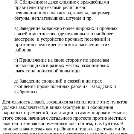
б) Сближение и даже слияние с враждебными
правительству сектами религиозно-
революционного характера, каковы, например,
бегуны, неплательщики, штунда и пр.
в) Заведение возможно более широких и прочных
связей в местностях, где недовольство наиболее
заострено, и устройство прочных поселений и
притонов среди крестьянского населения этих
районов.
г) Привлечение на свою сторону по временам
появляющихся в разных местах разбойничьих
шаек типа понизовой вольницы.
д) Заведение сношений и связей в центрах
скопления промышленных рабочих - заводских и
фабричных.
Деятельность людей, взявшихся за исполнение этих пунктов,
должна заключаться, в видах заострения и обобщения
народных стремлений, в агитации в самом широком смысле
этого слова, начиная с легального протеста против местных
властей и кончая вооруженным восстанием, т. е. бунтом. В
личных знакомствах как с рабочими, так и с крестьянами (в