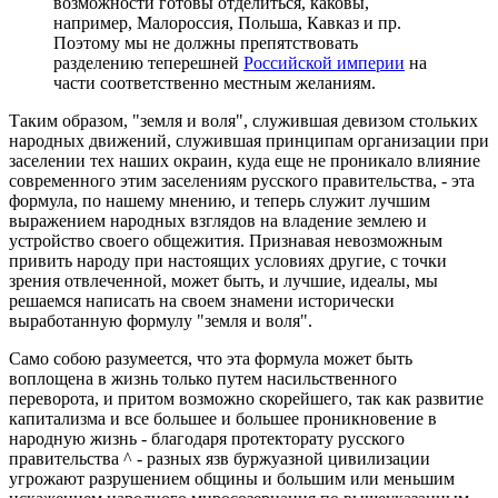
возможности готовы отделиться, каковы,
например, Малороссия, Польша, Кавказ и пр.
Поэтому мы не должны препятствовать
разделению теперешней
Российской империи
на
части соответственно местным желаниям.
Таким образом, "земля и воля", служившая девизом стольких
народных движений, служившая принципам организации при
заселении тех наших окраин, куда еще не проникало влияние
современного этим заселениям русского правительства, - эта
формула, по нашему мнению, и теперь служит лучшим
выражением народных взглядов на владение землею и
устройство своего общежития. Признавая невозможным
привить народу при настоящих условиях другие, с точки
зрения отвлеченной, может быть, и лучшие, идеалы, мы
решаемся написать на своем знамени исторически
выработанную формулу "земля и воля".
Само собою разумеется, что эта формула может быть
воплощена в жизнь только путем насильственного
переворота, и притом возможно скорейшего, так как развитие
капитализма и все большее и большее проникновение в
народную жизнь - благодаря протекторату русского
правительства ^ - разных язв буржуазной цивилизации
угрожают разрушением общины и большим или меньшим