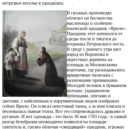
нетрезвое веселье в праздники.
В грозных проповедях
обличал он бесчинства
масленицы и особенно
языческий праздник «Ярило».
Праздник этот начинался от
среды после и тянулся до
вторника Петровского поста.
В среду с раннего утра шел
народ из Воронежа и
окрестных деревень на
площадь за Московскими
воротами, где раскидывались
ярмарочные балаганы с
различными приманками.
Молодой человек в бумажном
колпаке, украшенном
бубенцами, лентами и
цветами, с набеленным и нарумяненным лицом изображал
собою Ярило. Он плясал неистовый танец, а за ним плясала и
бесновалась пьяная толпа. Все это сопровождалось драками и
руганью. И вот однажды - это было 30 мая 1765 года - в самый
разгар безобразия неожиданно появился на площади
святитель и, грозно обличая «смердящий» праздник, угрожал