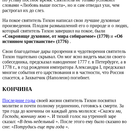
словами «Любовь выше поста», но и сам отведал ухи, чем
растрогал их до слез.
На покое святитель Тихон написал свои лучшие духовные
произведения. Плодом размышлений его о природе и о людях,
который святитель Тихон завершил на покое, были
«Сокровище духовное, от мира собираемое» (1770)
и
«Об
истинном христианстве» (1776)
.
Свои благодатные дары прозрения и чудотворения святитель
Тихон тщательно скрывал. Он мог ясно видеть мысли своего
собеседника, предсказал наводнение 1777 г. в Петербурге, а в
1778 г., в год рождения императора Александра I, предсказал
многие события его царствования и в частности, что Россия
спасется, а Захватчик (Наполеон) погибнет.
КОНЧИНА
Последние годы
своей жизни святитель Тихон посвятил
молитве и почти полному уединению, готовясь к смерти. За
три года до кончины он каждый день молился: «
Скажи ми,
Господи, кончину мою
». И тихий голос на утренней заре
сказал: «
В день недельный
». После этого ему было сказано во
сне: «
Потрудись еще три года
«.