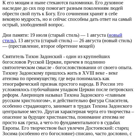
К его мощам и ныне стекаются паломники. Его духовное
наследие до сих пор помогает разным поколениям людей
обрести свой путь к Богу. Его сочинения хранят в себе
вековую мудрость, но и сейчас способны дать ответ на самый
острый, злободневнй вопрос.
Дни памяти: 19 июля (старый стиль) — 1 августа (
новый
стиль
), 13 августа (старый стиль) — 26 августа (новый стиль)
— (преставление, второе обретение мощей)
Святитель Тихон Задонский - один из крупнейших
богословов Русской Церкви, причем в подлинно
святоотеческом смысле - богословствовании от своего опыта.
Тихону Задонскому пришлось жить в XVIII веке - веке
атеизма по преимуществу, где вера понималась как
этнографический признак простого народа. В России это
усложнялось глубочайшим упадком Церкви после петровских
реформ. Аверинцев называл Тихона Задонского «главным
русским христологом», и действительно фигура Спасителя,
особенно страдающего, занимает в трудах Тихона Задонского
центральное место. Другая характерная черта его творчества –
опасение за будущее христианства, понимание атеизма не
просто как греха, а чего-то фундаментального в судьбах
Европы. Его творчеством был увлечен Достоевский: старец
Зосима (особенно его богословие) списано, часто дословно, с