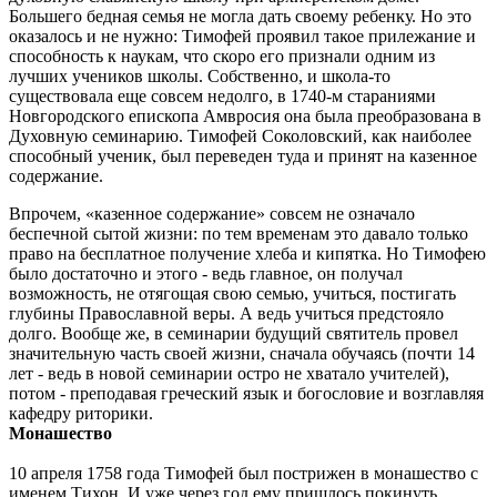
Большего бедная семья не могла дать своему ребенку. Но это
оказалось и не нужно: Тимофей проявил такое прилежание и
способность к наукам, что скоро его признали одним из
лучших учеников школы. Собственно, и школа-то
существовала еще совсем недолго, в 1740-м стараниями
Новгородского епископа Амвросия она была преобразована в
Духовную семинарию. Тимофей Соколовский, как наиболее
способный ученик, был переведен туда и принят на казенное
содержание.
Впрочем, «казенное содержание» совсем не означало
беспечной сытой жизни: по тем временам это давало только
право на бесплатное получение хлеба и кипятка. Но Тимофею
было достаточно и этого - ведь главное, он получал
возможность, не отягощая свою семью, учиться, постигать
глубины Православной веры. А ведь учиться предстояло
долго. Вообще же, в семинарии будущий святитель провел
значительную часть своей жизни, сначала обучаясь (почти 14
лет - ведь в новой семинарии остро не хватало учителей),
потом - преподавая греческий язык и богословие и возглавляя
кафедру риторики.
Монашество
10 апреля 1758 года Тимофей был пострижен в монашество с
именем Тихон. И уже через год ему пришлось покинуть