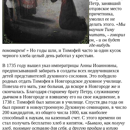
Петр, занявший
отцовское место
причетника,
умолил ее не
делать этого. «
Мы
научим Тиму
читать, - говорил
он, - и он будет
где-нибудь
пономарем!
» Но годы шли, и Тимофей часто за один кусок
черного хлеба целый день работал у крестьян.
В 1735 году вышел указ императрицы Анны Иоанновны,
предписывавший забирать в солдаты всех недоучившихся
детей представителей духовного сословия. Это побудило
родных отдать Тимофея в Новгородское духовное училище.
Повезла его мать, уже больная, да вскоре в Новгороде же и
скончалась. Благодаря старшему брату Петру, служившему
дьячком в Новгороде и взявшему его на свое иждивение, в
1738 г. Тимофей был записан в училище. Спустя два года он
был принят в новоустроенную Духовную семинарию, в число
200 кандидатов, из общего числа 1000, как наиболее
способный к наукам, на казенный счет. С этого времени он
стал получать бесплатно хлеб и кипяток. «
Бывало, как получу
хлеб, половину оставлю для себя, а другую продам и куплю