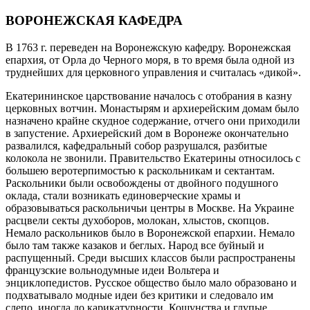
ВОРОНЕЖСКАЯ КАФЕДРА
В 1763 г. переведен на Воронежскую кафедру. Воронежская
епархия, от Орла до Черного моря, в то время была одной из
труднейших для церковного управления и считалась «дикой».
Екатерининское царствование началось с отобрания в казну
церковных вотчин. Монастырям и архиерейским домам было
назначено крайне скудное содержание, отчего они приходили
в запустение. Архиерейский дом в Воронеже окончательно
развалился, кафедральный собор разрушался, разбитые
колокола не звонили. Правительство Екатерины относилось с
большею веротерпимостью к раскольникам и сектантам.
Раскольники были освобождены от двойного подушного
оклада, стали возникать единоверческие храмы и
образовываться раскольничьи центры в Москве. На Украине
расцвели секты духоборов, молокан, хлыстов, скопцов.
Немало раскольников было в Воронежской епархии. Немало
было там также казаков и беглых. Народ все буйный и
распущенный. Среди высших классов были распространены
французские вольнодумные идеи Вольтера и
энциклопедистов. Русское общество было мало образовано и
подхватывало модные идеи без критики и следовало им
слепо, иногда до карикатурности. Кощунства и глупые