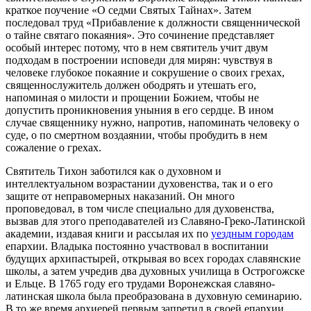
краткое поучение «О седми Святых Тайнах». Затем
последовал труд «Прибавление к должности священнической
о тайне святаго покаяния». Это сочинение представляет
особый интерес потому, что в нем святитель учит двум
подходам в построении исповеди для мирян: чувствуя в
человеке глубокое покаяние и сокрушение о своих грехах,
священнослужитель должен ободрять и утешать его,
напоминая о милости и прощении Божием, чтобы не
допустить проникновения уныния в его сердце. В ином
случае священнику нужно, напротив, напоминать человеку о
суде, о по смертном воздаянии, чтобы пробудить в нем
сожаление о грехах.
Святитель Тихон заботился как о духовном и
интеллектуальном возрастании духовенства, так и о его
защите от неправомерных наказаний. Он много
проповедовал, в том числе специально для духовенства,
вызвав для этого преподавателей из Славяно-Греко-Латинской
академии, издавая книги и рассылая их по
уездным городам
епархии. Владыка постоянно участвовал в воспитании
будущих архипастырей, открывая во всех городах славянские
школы, а затем учредив два духовных училища в Острогожске
и Ельце. В 1765 году его трудами Воронежская славяно-
латинская школа была преобразована в духовную семинарию.
В то же время архиерей первым запретил в своей епархии