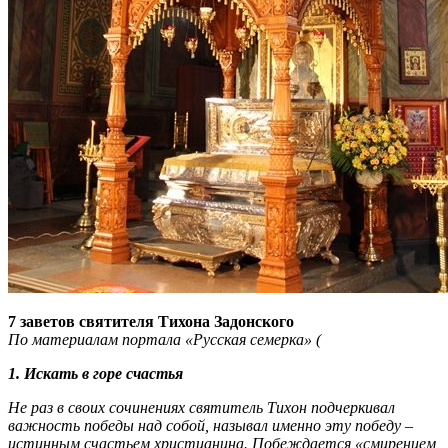
7 заветов святителя Тихона Задонского
По материалам портала «Русская семерка» (
1. Искать в горе счастья
Не раз в своих сочинениях святитель Тихон подчеркивал
важность победы над собой, называл именно эту победу –
истинным счастьем христианина. Побеждается «смирением