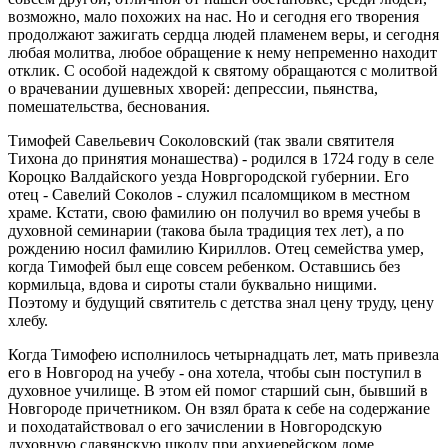
возможно, мало похожих на нас. Но и сегодня его творения
продолжают зажигать сердца людей пламенем веры, и сегодня
любая молитва, любое обращение к нему непременно находит
отклик. С особой надеждой к святому обращаются с молитвой
о врачевании душевных хворей: депрессии, пьянства,
помешательства, беснования.
Тимофей Савельевич Соколовский (так звали святителя
Тихона до принятия монашества) - родился в 1724 году в селе
Короцко Валдайского уезда Новргородской губернии. Его
отец - Савелий Соколов - служил псаломщиком в местном
храме. Кстати, свою фамилию он получил во время учебы в
духовной семинарии (такова была традиция тех лет), а по
рождению носил фамилию Кириллов. Отец семейства умер,
когда Тимофей был еще совсем ребенком. Оставшись без
кормильца, вдова и сироты стали буквально нищими.
Поэтому и будущий святитель с детства знал цену труду, цену
хлебу.
Когда Тимофею исполнилось четырнадцать лет, мать привезла
его в Новгород на учебу - она хотела, чтобы сын поступил в
духовное училище. В этом ей помог старший сын, бывший в
Новгороде причетником. Он взял брата к себе на содержание
и походатайствовал о его зачислении в Новгородскую
духовную славянскую школу при архиерейском доме.