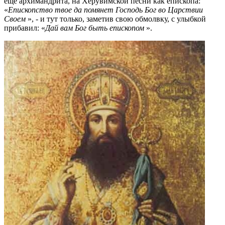
еще архимандрита, на Херувимской песни как епископа:
«
Епископство твое да помянет Господь Бог во Царствии
Своем
», - и тут только, заметив свою обмолвку, с улыбкой
прибавил: «
Дай вам Бог быть епископом
».