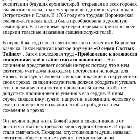
воспитании будущих архипастырей, открывая во всех городах
славянские школы, а затем учредив два духовных училища в
Острогожске и Ельце. В 1765 году его трудами Воронежская
славяно-латинская школа была преобразована в духовную
семинарию. В то же время архиерей первым запретил в своей
епархии телесные наказания священнослужителей.
В первый же год своего святительского служения в Воронеже
владыка Тихон написал краткое поучение
«О седми Святых
Тайнах»
. Затем последовал труд
«Прибавление к должности
священнической о тайне святаго покаяния»
. Это
сочинение представляет особый интерес потому, что в нем
святитель учит двум подходам в построении исповеди для
мирян: чувствуя в человеке глубокое покаяние и сокрушение о
своих грехах, священнослужитель должен ободрять и утешать
его, напоминая о милости и прощении Божием, чтобы не
допустить проникновения уныния в его сердце. В ином
случае священнику нужно, напротив, напоминать человеку о
суде, о посмертном воздаянии, чтобы пробудить в нем
сожаление о грехах.
Он научил народ чтить Божий храм и священников, а от
богатых и знатных требовал милосердия к бедным. И нравы
стали смягчаться. Пожаром, опустошающим души, называл
святитель общественные гулянья, нескромные игры,