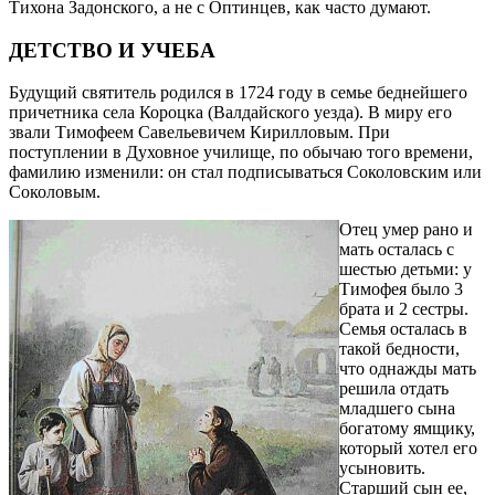
Тихона Задонского, а не с Оптинцев, как часто думают.
ДЕТСТВО И УЧЕБА
Будущий святитель родился в 1724 году в семье беднейшего
причетника села Короцка (Валдайского уезда). В миру его
звали Тимофеем Савельевичем Кирилловым. При
поступлении в Духовное училище, по обычаю того времени,
фамилию изменили: он стал подписываться Соколовским или
Соколовым.
Отец умер рано и
мать осталась с
шестью детьми: у
Тимофея было 3
брата и 2 сестры.
Семья осталась в
такой бедности,
что однажды мать
решила отдать
младшего сына
богатому ямщику,
который хотел его
усыновить.
Старший сын ее,