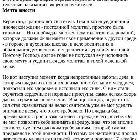
телесные наказания священнослужителей.
Мечта юности
Вероятно, с ранних лет святитель Тихон хотел уединенной
иноческой жизни - постоянной молитвы, простого быта,
тишины… Но он обладал множеством талантов и дарований,
которые должны были найти свое применение в другой среде
- в городе, в духовных школах, в деле воспитания и
образования духовенства и укрепления Церкви Христовой.
Поэтому Господь долгие годы не попускал ему исполнить
свою мечту и уединиться для молитвы в тихой маленькой
келье.
Но вот наступил момент, когда непрестанные заботы, дела, к
которым владыка относился неизменно с большим усердием,
подкосили его здоровье и истощили его силы. С ним стали
случаться сердечные и нервные приступы, самая легкая хворь
давала серьезные осложнения. В конце концов, недостаток
сил стал сказываться на делах: святитель уже не мог уделять
внимание всему, что этого требовало. Но владыка был
чрезвычайно строг и взыскателен - прежде всего, к себе. Он
не мог позволить себе занимать кафедру, зная, что не вполне
соответствует тем высоким требованиям, который сам же
предъявлял к этой должности. Поэтому он настойчиво просил
разрешения удалиться на покой, которое и получил 17 декабря