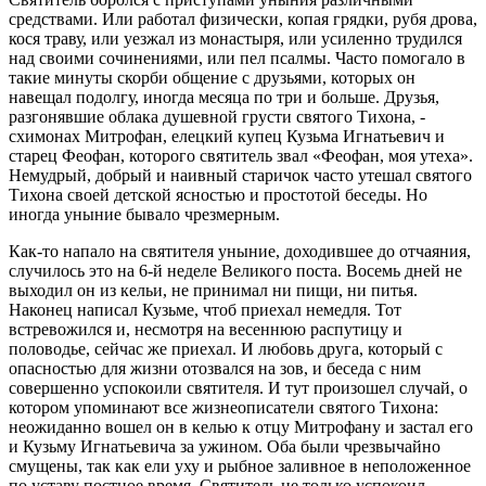
средствами. Или работал физически, копая грядки, рубя дрова,
кося траву, или уезжал из монастыря, или усиленно трудился
над своими сочинениями, или пел псалмы. Часто помогало в
такие минуты скорби общение с друзьями, которых он
навещал подолгу, иногда месяца по три и больше. Друзья,
разгонявшие облака душевной грусти святого Тихона, -
схимонах Митрофан, елецкий купец Кузьма Игнатьевич и
старец Феофан, которого святитель звал «Феофан, моя утеха».
Немудрый, добрый и наивный старичок часто утешал святого
Тихона своей детской ясностью и простотой беседы. Но
иногда уныние бывало чрезмерным.
Как-то напало на святителя уныние, доходившее до отчаяния,
случилось это на 6-й неделе Великого поста. Восемь дней не
выходил он из кельи, не принимал ни пищи, ни питья.
Наконец написал Кузьме, чтоб приехал немедля. Тот
встревожился и, несмотря на весеннюю распутицу и
половодье, сейчас же приехал. И любовь друга, который с
опасностью для жизни отозвался на зов, и беседа с ним
совершенно успокоили святителя. И тут произошел случай, о
котором упоминают все жизнеописатели святого Тихона:
неожиданно вошел он в келью к отцу Митрофану и застал его
и Кузьму Игнатьевича за ужином. Оба были чрезвычайно
смущены, так как ели уху и рыбное заливное в неположенное
по уставу постное время. Святитель не только успокоил