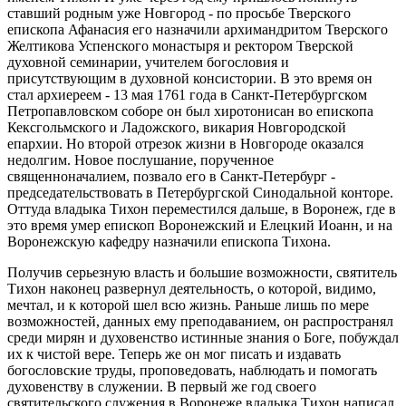
ставший родным уже Новгород - по просьбе Тверского
епископа Афанасия его назначили архимандритом Тверского
Желтикова Успенского монастыря и ректором Тверской
духовной семинарии, учителем богословия и
присутствующим в духовной консистории. В это время он
стал архиереем - 13 мая 1761 года в Санкт-Петербургском
Петропавловском соборе он был хиротонисан во епископа
Кексгольмского и Ладожского, викария Новгородской
епархии. Но второй отрезок жизни в Новгороде оказался
недолгим. Новое послушание, порученное
священноначалием, позвало его в Санкт-Петербург -
председательствовать в Петербургской Синодальной конторе.
Оттуда владыка Тихон переместился дальше, в Воронеж, где в
это время умер епископ Воронежский и Елецкий Иоанн, и на
Воронежскую кафедру назначили епископа Тихона.
Получив серьезную власть и большие возможности, святитель
Тихон наконец развернул деятельность, о которой, видимо,
мечтал, и к которой шел всю жизнь. Раньше лишь по мере
возможностей, данных ему преподаванием, он распространял
среди мирян и духовенство истинные знания о Боге, побуждал
их к чистой вере. Теперь же он мог писать и издавать
богословские труды, проповедовать, наблюдать и помогать
духовенству в служении. В первый же год своего
святительского служения в Воронеже владыка Тихон написал