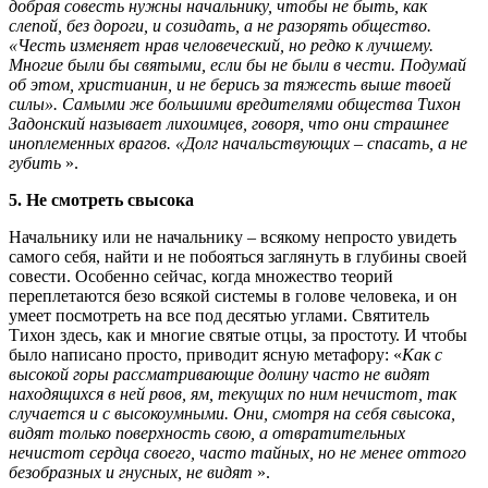
добрая совесть нужны начальнику, чтобы не быть, как
слепой, без дороги, и созидать, а не разорять общество.
«Честь изменяет нрав человеческий, но редко к лучшему.
Многие были бы святыми, если бы не были в чести. Подумай
об этом, христианин, и не берись за тяжесть выше твоей
силы». Самыми же большими вредителями общества Тихон
Задонский называет лихоимцев, говоря, что они страшнее
иноплеменных врагов. «Долг начальствующих – спасать, а не
губить
».
5. Не смотреть свысока
Начальнику или не начальнику – всякому непросто увидеть
самого себя, найти и не побояться заглянуть в глубины своей
совести. Особенно сейчас, когда множество теорий
переплетаются безо всякой системы в голове человека, и он
умеет посмотреть на все под десятью углами. Святитель
Тихон здесь, как и многие святые отцы, за простоту. И чтобы
было написано просто, приводит ясную метафору: «
Как с
высокой горы рассматривающие долину часто не видят
находящихся в ней рвов, ям, текущих по ним нечистот, так
случается и с высокоумными. Они, смотря на себя свысока,
видят только поверхность свою, а отвратительных
нечистот сердца своего, часто тайных, но не менее оттого
безобразных и гнусных, не видят
».