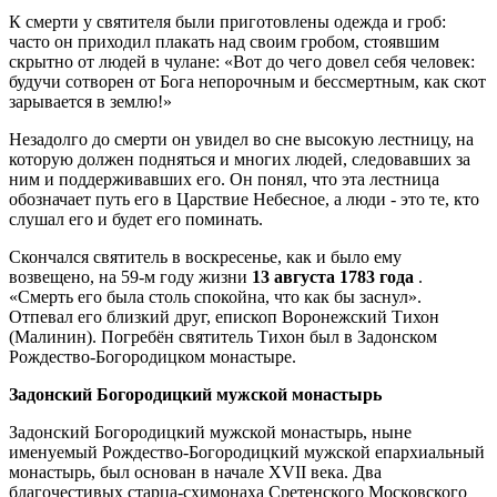
К смерти у святителя были приготовлены одежда и гроб:
часто он приходил плакать над своим гробом, стоявшим
скрытно от людей в чулане: «Вот до чего довел себя человек:
будучи сотворен от Бога непорочным и бессмертным, как скот
зарывается в землю!»
Незадолго до смерти он увидел во сне высокую лестницу, на
которую должен подняться и многих людей, следовавших за
ним и поддерживавших его. Он понял, что эта лестница
обозначает путь его в Царствие Небесное, а люди - это те, кто
слушал его и будет его поминать.
Скончался святитель в воскресенье, как и было ему
возвещено, на 59-м году жизни
13 августа 1783 года
.
«Смерть его была столь спокойна, что как бы заснул».
Отпевал его близкий друг, епископ Воронежский Тихон
(Малинин). Погребён святитель Тихон был в Задонском
Рождество-Богородицком монастыре.
Задонский Богородицкий мужской монастырь
Задонский Богородицкий мужской монастырь, ныне
именуемый Рождество-Богородицкий мужской епархиальный
монастырь, был основан в начале XVII века. Два
благочестивых старца-схимонаха Сретенского Московского