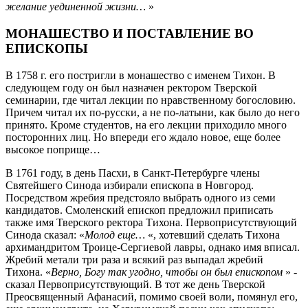
желание уединенной жизни…
»
МОНАШЕСТВО И ПОСТАВЛЕНИЕ ВО
ЕПИСКОПЫ
В 1758 г. его постригли в монашество с именем Тихон. В
следующем году он был назначен ректором Тверской
семинарии, где читал лекции по нравственному богословию.
Причем читал их по-русски, а не по-латыни, как было до него
принято. Кроме студентов, на его лекции приходило много
посторонних лиц. Но впереди его ждало новое, еще более
высокое поприще…
В 1761 году, в день Пасхи, в Санкт-Петербурге члены
Святейшего Синода избирали епископа в Новгород.
Посредством жребия предстояло выбрать одного из семи
кандидатов. Смоленский епископ предложил приписать
также имя Тверского ректора Тихона. Первоприсутствующий
Синода сказал: «
Молод еще…
«, хотевший сделать Тихона
архимандритом Троице-Сергиевой лавры, однако имя вписал.
Жребий метали три раза и всякий раз выпадал жребий
Тихона. «
Верно, Богу так угодно, чтобы он был епископом
» -
сказал Первоприсутствующий. В тот же день Тверской
Преосвященный Афанасий, помимо своей воли, помянул его,