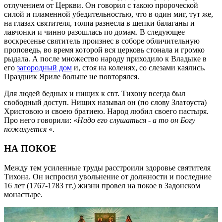
отлучением от Церкви. Он говорил с такою пророческой
силой и пламенной убедительностью, что в один миг, тут же,
на глазах святителя, толпа разнесла в щепки балаганы и
лавчонки и чинно разошлась по домам. В следующее
воскресенье святитель произнес в соборе обличительную
проповедь, во время которой вся церковь стонала и громко
рыдала. А после множество народу приходило к Владыке в
его
загородный дом
и, стоя на коленях, со слезами каялись.
Праздник Яриле больше не повторялся.
Для людей бедных и нищих к свт. Тихону всегда был
свободный доступ. Нищих называл он (по слову Златоуста)
Христовою и своею братиею. Народ любил своего пастыря.
Про него говорили: «
Надо его слушаться - а то он Богу
пожалуется
«.
НА ПОКОЕ
Между тем усиленные труды расстроили здоровье святителя
Тихона. Он испросил увольнение от должности и последние
16 лет (1767-1783 гг.) жизни провел на покое в Задонском
монастыре.