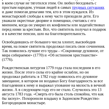
в коем случае не тяготился этим. Он любил беседовать с
простым народом, утешая людей в самых
трудных ситуациях
и даже помогая деньгами тем, кто в этом нуждался. Из
монастырской слободы к нему часто приходили дети. Его
уважали окрестные дворяне и помещики, считаясь с его
мнением, когда он умирял их конфликты или ходатайствовал
перед ними за крестьян. Все, что святитель получал в подарок
и в качестве пенсии, шло на благотворительность.
Освободившись от большого числа хлопот, высвободив
время, на покое святитель продолжал писать свои сочинения.
Так появились лучшие его труды - «Сокровище духовное, от
мира собираемое» (1770) и «Об истинном христианстве»
(1776).
Рождественская литургия 1779 года стала последним в его
жизни. После этого силы его крайне ослабли, но он
продолжал работать: в 1782 году появилось его духовное
завещание, в котором он воздавал Богу благодарность за все
благодеяния к нему и выражал упование на милость в вечной
жизни. А в следующем году его не стало. Случилось это 13
августа 1783 года. «Смерть его была столь спокойна, что как
бы заснул». Похоронили владыку в Задонском Рождество-
Богородицком монастыре.