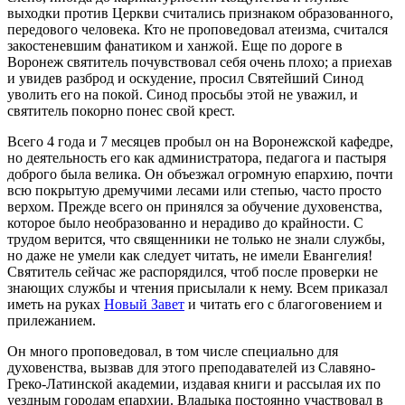
выходки против Церкви считались признаком образованного,
передового человека. Кто не проповедовал атеизма, считался
закостеневшим фанатиком и ханжой. Еще по дороге в
Воронеж святитель почувствовал себя очень плохо; а приехав
и увидев разброд и оскудение, просил Святейший Синод
уволить его на покой. Синод просьбы этой не уважил, и
святитель покорно понес свой крест.
Всего 4 года и 7 месяцев пробыл он на Воронежской кафедре,
но деятельность его как администратора, педагога и пастыря
доброго была велика. Он объезжал огромную епархию, почти
всю покрытую дремучими лесами или степью, часто просто
верхом. Прежде всего он принялся за обучение духовенства,
которое было необразованно и нерадиво до крайности. С
трудом верится, что священники не только не знали службы,
но даже не умели как следует читать, не имели Евангелия!
Святитель сейчас же распорядился, чтоб после проверки не
знающих службы и чтения присылали к нему. Всем приказал
иметь на руках
Новый Завет
и читать его с благоговением и
прилежанием.
Он много проповедовал, в том числе специально для
духовенства, вызвав для этого преподавателей из Славяно-
Греко-Латинской академии, издавая книги и рассылая их по
уездным городам епархии. Владыка постоянно участвовал в