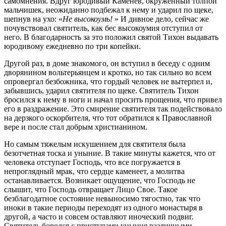
самомнения. Вдруг юродивый Каменев, окруженный толпой
мальчишек, неожиданно подбежал к нему и ударил по щеке,
шепнув на ухо: «
Не высокоумь!
» И дивное дело, сейчас же
почувствовал святитель, как бес высокоумия отступил от
него. В благодарность за это положил святой Тихон выдавать
юродивому ежедневно по три копейки.
Другой раз, в доме знакомого, он вступил в беседу с одним
дворянином вольтерьянцем и кротко, но так сильно во всем
опровергал безбожника, что гордый человек не вытерпел и,
забывшись, ударил святителя по щеке. Святитель Тихон
бросился к нему в ноги и начал просить прощения, что привел
его в раздражение. Это смирение святителя так подействовало
на дерзкого оскорбителя, что тот обратился к Православной
вере и после стал добрым христианином.
Но самым тяжелым искушением для святителя была
безотчетная тоска и уныние. В такие минуты кажется, что от
человека отступает Господь, что все погружается в
непроглядный мрак, что сердце каменеет, а молитва
останавливается. Возникает ощущение, что Господь не
слышит, что Господь отвращает Лицо Свое. Такое
безблагодатное состояние невыносимо тягостно, так что
иноки в такие периоды переходят из одного монастыря в
другой, а часто и совсем оставляют иноческий подвиг.
Святитель боролся с приступами уныния различными