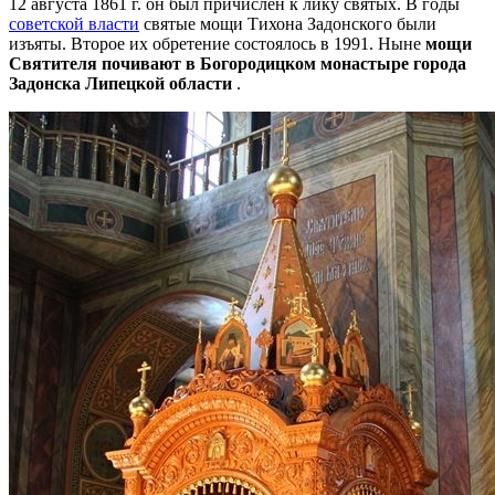
12 августа 1861 г. он был причислен к лику святых. В годы
советской власти
святые мощи Тихона Задонского были
изъяты. Второе их обретение состоялось в 1991. Ныне
мощи
Святителя почивают в Богородицком монастыре города
Задонска Липецкой области
.