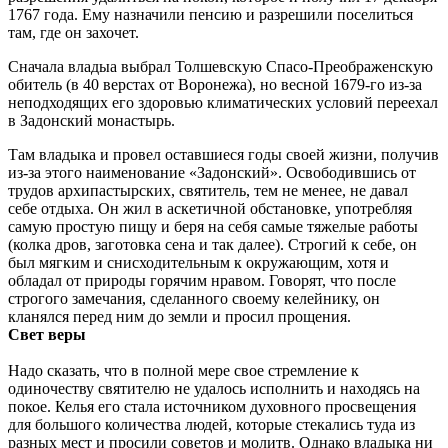
1767 года. Ему назначили пенсию и разрешили поселиться
там, где он захочет.
Сначала владыа выбрал Толшевскую Спасо-Преображенскую
обитель (в 40 верстах от Воронежа), но весной 1679-го из-за
неподходящих его здоровью климатических условий переехал
в Задонский монастырь.
Там владыка и провел оставшиеся годы своей жизни, получив
из-за этого наименование «Задонский». Освободившись от
трудов архипастырских, святитель, тем не менее, не давал
себе отдыха. Он жил в аскетичной обстановке, употребляя
самую простую пищу и беря на себя самые тяжелые работы
(колка дров, заготовка сена и так далее). Строгий к себе, он
был мягким и снисходительным к окружающим, хотя и
обладал от природы горячим нравом. Говорят, что после
строгого замечания, сделанного своему келейнику, он
кланялся перед ним до земли и просил прощения.
Свет веры
Надо сказать, что в полной мере свое стремление к
одиночеству святителю не удалось исполнить и находясь на
покое. Келья его стала источником духовного просвещения
для большого количества людей, которые стекались туда из
разных мест и просили советов и молитв. Однако владыка ни