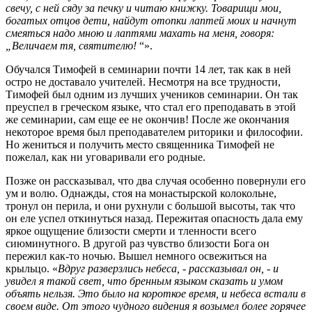
свечу, с ней сяду за печку и читаю книжку. Товарищи мои,
богатых отцов дети, найдут отопки лаптей моих и начнут
смеяться надо мною и лаптями махать на меня, говоря:
„Величаем тя, святителю!
“».
Обучался Тимофей в семинарии почти 14 лет, так как в ней
остро не доставало учителей. Несмотря на все трудности,
Тимофей был одним из лучших учеников семинарии. Он так
преуспел в греческом языке, что стал его преподавать в этой
же семинарии, сам еще ее не окончив! После же окончания
некоторое время был преподавателем риторики и философии.
Но жениться и получить место священника Тимофей не
пожелал, как ни уговаривали его родные.
Позже он рассказывал, что два случая особенно повернули его
ум и волю. Однажды, стоя на монастырской колокольне,
тронул он перила, и они рухнули с большой высоты, так что
он еле успел откинуться назад. Пережитая опасность дала ему
яркое ощущение близости смерти и тленности всего
сиюминутного. В другой раз чувство близости Бога он
пережил как-то ночью. Вышел немного освежиться на
крыльцо. «
Вдруг разверзлись небеса, - рассказывал он, - и
увидел я такой свет, что бренным языком сказать и умом
объять нельзя. Это было на короткое время, и небеса встали в
своем виде. От этого чудного видения я возымел более горячее