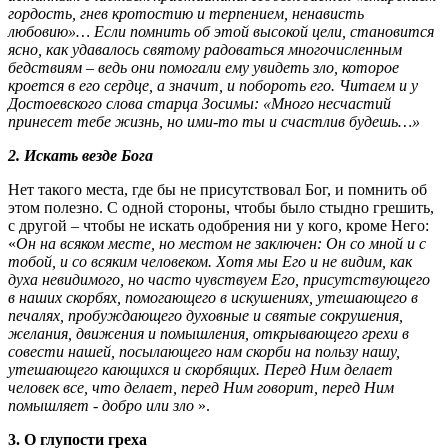
гордость, гнев кротостию и терпением, ненависть
любовию»… Если помнить об этой высокой цели, становится
ясно, как удавалось святому радоваться многочисленным
бедствиям – ведь они помогали ему увидеть зло, которое
кроется в его сердце, а значит, и побороть его. Читаем и у
Достоевского слова старца Зосимы: «Много несчастий
принесет тебе жизнь, но ими-то ты и счастлив будешь…»
2. Искать везде Бога
Нет такого места, где бы не присутствовал Бог, и помнить об
этом полезно. С одной стороны, чтобы было стыдно грешить,
с другой – чтобы не искать одобрения ни у кого, кроме Него:
«
Он на всяком месте, но местом не заключен: Он со мной и с
тобой, и со всяким человеком. Хотя мы Его и не видим, как
духа невидимого, но часто чувствуем Его, присутствующего
в наших скорбях, помогающего в искушениях, утешающего в
печалях, пробуждающего духовные и святые сокрушения,
желания, движения и помышления, открывающего грехи в
совести нашей, посылающего нам скорби на пользу нашу,
утешающего кающихся и скорбящих. Перед Ним делает
человек все, что делает, перед Ним говорит, перед Ним
помышляет - добро или зло
».
3. О глупости греха