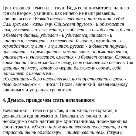
Грех страшен, темен и… глуп. Ведь если посмотреть на него
ясным взором, увидишь, как ничего не выигрываешь,
совершая его: «
Всякий человек грешит и тем казнит себя!
Сам грех его - казнь ему. Обижает другого - и обижается
сам, уязвляет - и уязвляется, озлобляет - и озлобляется, бьет -
и бывает битым, убивает - и убивается, лишает - и
лишается, клевещет - и оклеветан бывает, осуждает - и
осуждается, хулит - и хулится, ругает - и бывает поруган,
прельщает - и прельщается, обманывает - и обманывается,
унижает - и унижается, смеется - и бывает осмеян. Словом,
какое бы ни сделал зло ближнему, себе большее зло делает. Так
грешник ту меру, которую мерит ближнему своему, себе
наполняет с избытком!»
«Согрешить - дело человеческое, но упорствовать в грехе -
дело дьявольское
», - писал Тихон Задонский, давая надежду
кающимся и устрашая грешников.
4. Думать, прежде чем стать начальником
Начальники – тема и простая, и сложная, и открытая, и
деликатная одновременно. Начальнику сложно, но
необходимо быть настоящим христианином, побеждающим
свои страсти. «
Худо и немысленно людьми повелевать, а от
страстей быть обладаему», - пишет святитель. Разум и