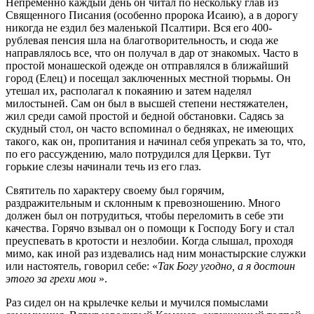
Непременно каждый день он читал по нескольку глав из
Священного Писания (особенно пророка Исаию), а в дорогу
никогда не ездил без маленькой Псалтири. Вся его 400-
рублевая пенсия шла на благотворительность, и сюда же
направлялось все, что он получал в дар от знакомых. Часто в
простой монашеской одежде он отправлялся в ближайший
город (Елец) и посещал заключенных местной тюрьмы. Он
утешал их, располагал к покаянию и затем наделял
милостыней. Сам он был в высшей степени нестяжателен,
жил среди самой простой и бедной обстановки. Садясь за
скудный стол, он часто вспоминал о бедняках, не имеющих
такого, как он, пропитания и начинал себя упрекать за то, что,
по его рассуждению, мало потрудился для Церкви. Тут
горькие слезы начинали течь из его глаз.
Святитель по характеру своему был горячим,
раздражительным и склонным к превозношению. Много
должен был он потрудиться, чтобы переломить в себе эти
качества. Горячо взывал он о помощи к Господу Богу и стал
преуспевать в кротости и незлобии. Когда слышал, проходя
мимо, как иной раз издевались над ним монастырские служки
или настоятель, говорил себе: «
Так Богу угодно, а я достоин
этого за грехи мои
».
Раз сидел он на крылечке кельи и мучился помыслами