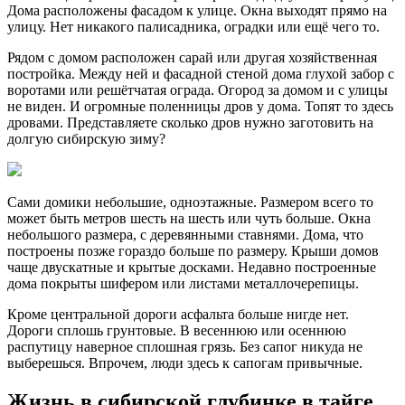
Дома расположены фасадом к улице. Окна выходят прямо на
улицу. Нет никакого палисадника, оградки или ещё чего то.
Рядом с домом расположен сарай или другая хозяйственная
постройка. Между ней и фасадной стеной дома глухой забор с
воротами или решётчатая ограда. Огород за домом и с улицы
не виден. И огромные поленницы дров у дома. Топят то здесь
дровами. Представляете сколько дров нужно заготовить на
долгую сибирскую зиму?
Сами домики небольшие, одноэтажные. Размером всего то
может быть метров шесть на шесть или чуть больше. Окна
небольшого размера, с деревянными ставнями. Дома, что
построены позже гораздо больше по размеру. Крыши домов
чаще двускатные и крытые досками. Недавно построенные
дома покрыты шифером или листами металлочерепицы.
Кроме центральной дороги асфальта больше нигде нет.
Дороги сплошь грунтовые. В весеннюю или осеннюю
распутицу наверное сплошная грязь. Без сапог никуда не
выберешься. Впрочем, люди здесь к сапогам привычные.
Жизнь в сибирской глубинке в тайге