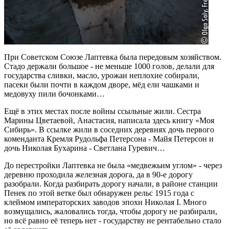
При Советском Союзе Лаптевка была передовым хозяйством.
Стадо держали большое - не меньше 1000 голов, делали для
государства сливки, масло, урожаи неплохие собирали,
пасеки были почти в каждом дворе, мёд ели чашками и
медовуху пили бочонками…
Ещё в этих местах после войны ссыльные жили. Сестра
Марины Цветаевой, Анастасия, написала здесь книгу «Моя
Сибирь». В ссылке жили в соседних деревнях дочь первого
коменданта Кремля Рудольфа Петерсона - Майя Петерсон и
дочь Николая Бухарина - Светлана Гуревич…
До перестройки Лаптевка не была «медвежьим углом» - через
деревню проходила железная дорога, да в 90-е дорогу
разобрали. Когда разбирать дорогу начали, в районе станции
Пенек по этой ветке был обнаружен рельс 1915 года с
клеймом императорских заводов эпохи Николая I. Много
возмущались, жаловались тогда, чтобы дорогу не разбирали,
но всё равно её теперь нет - государству не рентабельно стало