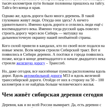
тысяч километров пути больше половины пришлось на тайгу.
Тайга без конца и края.
Однако же, вдоль дороги было много деревень. В такой
глухомани живут люди. Откуда они здесь? А ничего
удивительного. Именно вдоль дороги и селились люди ещё с
восемнадцатого века. Именно тогда русский царь повелел
строить дорогу через всю Сибирь — матушку на
дальневосточную окраину нашей необъятной страны.
Кого силой привели в кандалах, кто по своей воле подался на
новые земли. Всем миром строили Сибирский тракт. Вот и
появились в Сибири деревни. А посёлки и города появились
позже, когда в конце девятнадцатого и начале двадцатого века
строили
железную дорогу
– Транссиб.
Но, даже сегодня, все населённые пункты расположены вдоль
дорог. Вдоль
автомобильной дороги
М53 и вдоль железной
транссибирской дороги. Отойди от них в сторону на 50 – 100
километров и не найдёшь больше человеческого жилья.
Чем живёт сибирская деревня сегодня
Деревня, как и во всей России вымирает. Да, есть деревни с