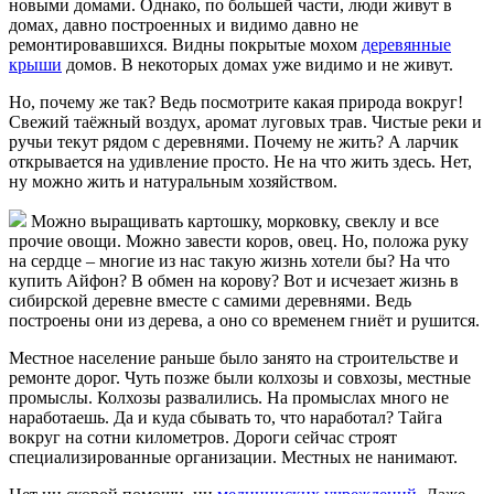
новыми домами. Однако, по большей части, люди живут в
домах, давно построенных и видимо давно не
ремонтировавшихся. Видны покрытые мохом
деревянные
крыши
домов. В некоторых домах уже видимо и не живут.
Но, почему же так? Ведь посмотрите какая природа вокруг!
Свежий таёжный воздух, аромат луговых трав. Чистые реки и
ручьи текут рядом с деревнями. Почему не жить? А ларчик
открывается на удивление просто. Не на что жить здесь. Нет,
ну можно жить и натуральным хозяйством.
Можно выращивать картошку, морковку, свеклу и все
прочие овощи. Можно завести коров, овец. Но, положа руку
на сердце – многие из нас такую жизнь хотели бы? На что
купить Айфон? В обмен на корову? Вот и исчезает жизнь в
сибирской деревне вместе с самими деревнями. Ведь
построены они из дерева, а оно со временем гниёт и рушится.
Местное население раньше было занято на строительстве и
ремонте дорог. Чуть позже были колхозы и совхозы, местные
промыслы. Колхозы развалились. На промыслах много не
наработаешь. Да и куда сбывать то, что наработал? Тайга
вокруг на сотни километров. Дороги сейчас строят
специализированные организации. Местных не нанимают.