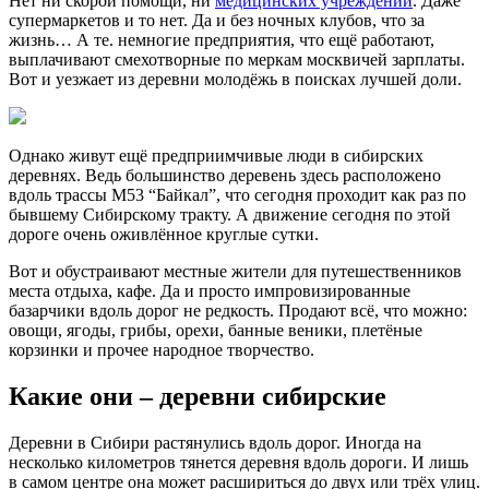
Нет ни скорой помощи, ни
медицинских учреждений
. Даже
супермаркетов и то нет. Да и без ночных клубов, что за
жизнь… А те. немногие предприятия, что ещё работают,
выплачивают смехотворные по меркам москвичей зарплаты.
Вот и уезжает из деревни молодёжь в поисках лучшей доли.
Однако живут ещё предприимчивые люди в сибирских
деревнях. Ведь большинство деревень здесь расположено
вдоль трассы М53 “Байкал”, что сегодня проходит как раз по
бывшему Сибирскому тракту. А движение сегодня по этой
дороге очень оживлённое круглые сутки.
Вот и обустраивают местные жители для путешественников
места отдыха, кафе. Да и просто импровизированные
базарчики вдоль дорог не редкость. Продают всё, что можно:
овощи, ягоды, грибы, орехи, банные веники, плетёные
корзинки и прочее народное творчество.
Какие они – деревни сибирские
Деревни в Сибири растянулись вдоль дорог. Иногда на
несколько километров тянется деревня вдоль дороги. И лишь
в самом центре она может расшириться до двух или трёх улиц.