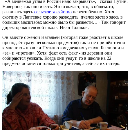
- «А медвежьи углы в России надо закрывать», - сказал Путин.
Наверное, так оно и есть. Это означает, что, в общем-то,
развивать здесь
сельское хозяйство
нерентабельно. Хотя…
скотину в Лаптевке хорошо разводить, пчеловодство здесь в
больших масштабах можно было бы развести… - Так говорит
директор лаптевской школы Иван Голиков.
Он вместе с женой Натальей (которая тоже работает в школе -
преподаёт сразу несколько предметов) так и не пришёл точно
к мнению - прав ли Путин о «медвежьих углах». Были они и
«за» и «против». Хотя, факт есть факт - из деревни они
собираются уезжать. Когда они уедут, то в школе на 22
предмета останется только три учителя, а сейчас их пятеро.