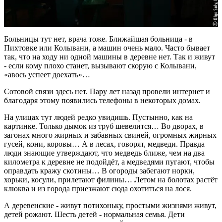
Больницы тут нет, врача тоже. Ближайшая больница - в
Пихтовке или Колывани, а машин очень мало. Часто бывает
так, что на ходу ни одной машины в деревне нет. Так и живут
- если кому плохо станет, вызывают скорую с Колывани,
«авось успеет доехать»…
Сотовой связи здесь нет. Пару лет назад провели интернет и
благодаря этому появились телефоны в некоторых домах.
На улицах тут людей редко увидишь. Пустынно, как на
картинке. Только дымок из труб шевелится… Во дворах, в
загонах много жирных и забавных свиней, огромных жирных
гусей, кони, коровы… А в лесах, говорят, медведи. Правда
люди знающие утверждают, что медведь ближе, чем на два
километра к деревне не подойдёт, а медведями пугают, чтобы
оправдать кражу скотины… В огороды забегают норки,
хорьки, косули, прилетают филины… Летом на болотах растёт
клюква и из города приезжают сюда охотиться на лося.
А деревенские - живут потихоньку, простыми жизнями живут,
детей рожают. Шесть детей - нормальная семья. Дети