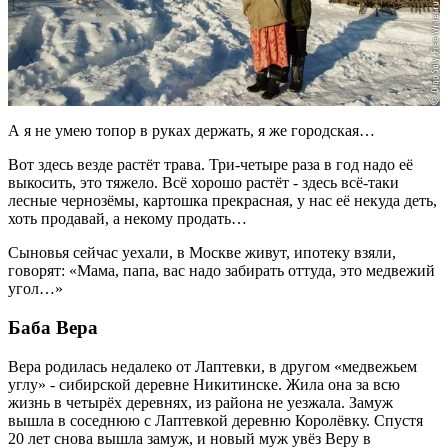
А я не умею топор в руках держать, я же городская…
Вот здесь везде растёт трава. Три-четыре раза в год надо её
выкосить, это тяжело. Всё хорошо растёт - здесь всё-таки
лесные чернозёмы, картошка прекрасная, у нас её некуда деть,
хоть продавай, а некому продать…
Сыновья сейчас уехали, в Москве живут, ипотеку взяли,
говорят: «Мама, папа, вас надо забирать оттуда, это медвежий
угол…»
Баба Вера
Вера родилась недалеко от Лаптевки, в другом «медвежьем
углу» - сибирской деревне Никитинске. Жила она за всю
жизнь в четырёх деревнях, из района не уезжала. Замуж
вышла в соседнюю с Лаптевкой деревню Королёвку. Спустя
20 лет снова вышла замуж, и новый муж увёз Веру в