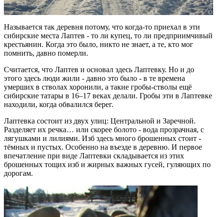
Называется так деревня потому, что когда-то приехал в эти
сибирские места Лаптев - то ли купец, то ли предприимчивый
крестьянин. Когда это было, никто не знает, а те, кто мог
помнить, давно померли.
Считается, что Лаптев и основал здесь Лаптевку. Но и до
этого здесь люди жили - давно это было - в те времена
умерших в стволах хоронили, а такие гробы-стволы ещё
сибирские татары в 16–17 веках делали. Гробы эти в Лаптевке
находили, когда обвалился берег.
Лаптевка состоит из двух улиц: Центральной и Заречной.
Разделяет их речка… или скорее болото - вода прозрачная, с
лягушками и лилиями. Изб здесь много брошенных стоит -
тёмных и пустых. Особенно на въезде в деревню. И первое
впечатление при виде Лаптевки складывается из этих
брошенных тощих изб и жирных важных гусей, гуляющих по
дорогам.