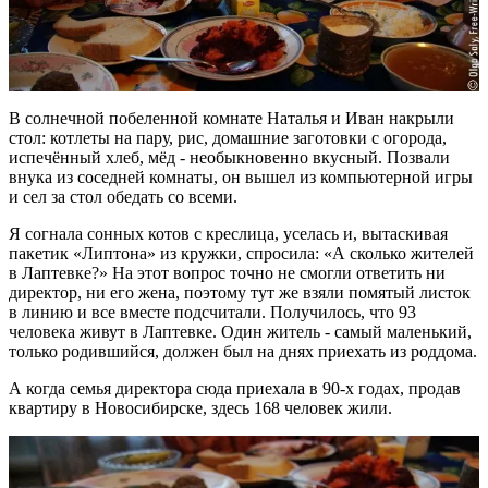
В солнечной побеленной комнате Наталья и Иван накрыли
стол: котлеты на пару, рис, домашние заготовки с огорода,
испечённый хлеб, мёд - необыкновенно вкусный. Позвали
внука из соседней комнаты, он вышел из компьютерной игры
и сел за стол обедать со всеми.
Я согнала сонных котов с креслица, уселась и, вытаскивая
пакетик «Липтона» из кружки, спросила: «А сколько жителей
в Лаптевке?» На этот вопрос точно не смогли ответить ни
директор, ни его жена, поэтому тут же взяли помятый листок
в линию и все вместе подсчитали. Получилось, что 93
человека живут в Лаптевке. Один житель - самый маленький,
только родившийся, должен был на днях приехать из роддома.
А когда семья директора сюда приехала в 90-х годах, продав
квартиру в Новосибирске, здесь 168 человек жили.