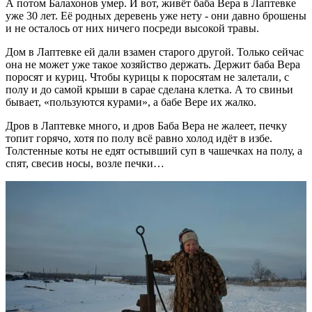
А потом Балахонов умер. И вот, живёт баба Вера в Лаптевке
уже 30 лет. Её родных деревень уже нету - они давно брошены
и не осталось от них ничего посреди высокой травы.
Дом в Лаптевке ей дали взамен старого другой. Только сейчас
она не может уже такое хозяйство держать. Держит баба Вера
поросят и куриц. Чтобы курицы к поросятам не залетали, с
полу и до самой крыши в сарае сделана клетка. А то свиньи
бывает, «пользуются курами», а бабе Вере их жалко.
Дров в Лаптевке много, и дров Баба Вера не жалеет, печку
топит горячо, хотя по полу всё равно холод идёт в избе.
Толстенные коты не едят остывший суп в чашечках на полу, а
спят, свесив носы, возле печки…