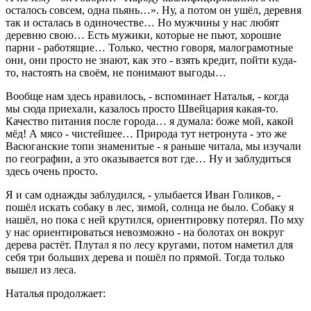
осталось совсем, одна пьянь…». Ну, а потом он ушёл, деревня
так и осталась в одиночестве… Но мужчины у нас любят
деревню свою… Есть мужики, которые не пьют, хорошие
парни - работящие… Только, честно говоря, малограмотные
они, они просто не знают, как это - взять кредит, пойти куда-
то, настоять на своём, не понимают выгоды…
Вообще нам здесь нравилось, - вспоминает Наталья, - когда
мы сюда приехали, казалось просто Швейцария какая-то.
Качество питания после города… я думала: боже мой, какой
мёд! А мясо - чистейшее… Природа тут нетронута - это же
Васюганские топи знаменитые - я раньше читала, мы изучали
по географии, а это оказывается вот где… Ну и заблудиться
здесь очень просто.
Я и сам однажды заблудился, - улыбается Иван Голиков, -
пошёл искать собаку в лес, зимой, солнца не было. Собаку я
нашёл, но пока с ней крутился, ориентировку потерял. По мху
у нас ориентироваться невозможно - на болотах он вокруг
дерева растёт. Плутал я по лесу кругами, потом наметил для
себя три больших дерева и пошёл по прямой. Тогда только
вышел из леса.
Наталья продолжает: