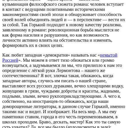
кульминация философского сюжета романа: человек вступает
в контакт с ведущими позитивными историческими
закономерностями своей эпохи и обнаруживает способность
своей волей объединять людей и — в перспективе — вести их
за собой. Так Горький подходит к новому качеству реализма,
заявленному в романе: революционная борьба мыслится не
как форма насилия и разрушения, но как возможность
личности активно влиять на обстоятельства и изменять,
формировать их в своих целях.
Как любит западная «демократия» называть нас «
немытой
Россией
». Мы можем в ответ тихо обижаться или громко
возмущаться, а задумываемся ли мы, что прилипло к нам это
определение с лёгкой руки Лермонтова – нашего же
соотечественника? Я вот, злючка такая, обижаюсь, когда
западные авторы, случись им писать о нашей стране,
выставляют всех русских дураками, вечно хлещущими водку,
живущими в грязи, чуждыми доброты и красоты, жадными,
подлыми, злыми, вечно рукпоприкладствующими. А чего я,
собственно, на иностранцев-то обижаюсь, когда наши
доморощенные литераторы, в данном случае Горький, именно
такими нас и видит. И изображает. На весь мир. А мы ему
памятники ставим, города в его честь переименовываем, в
школах проходим. Браво, дескать, мастер! Как это ты самую
суть ухватил? Да, все мы быдло (аплодисменты в зале);