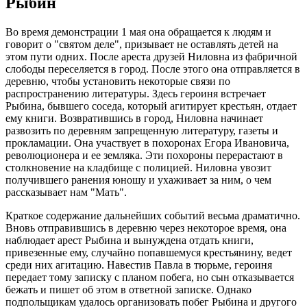
Рыбин
Во время демонстрации 1 мая она обращается к людям и
говорит о "святом деле", призывает не оставлять детей на
этом пути одних. После ареста друзей Ниловна из фабричной
слободы переселяется в город. После этого она отправляется в
деревню, чтобы установить некоторые связи по
распространению литературы. Здесь героиня встречает
Рыбина, бывшего соседа, который агитирует крестьян, отдает
ему книги. Возвратившись в город, Ниловна начинает
развозить по деревням запрещенную литературу, газеты и
прокламации. Она участвует в похоронах Егора Ивановича,
революционера и ее земляка. Эти похороны перерастают в
столкновение на кладбище с полицией. Ниловна увозит
получившего ранения юношу и ухаживает за ним, о чем
рассказывает нам "Мать".
Краткое содержание дальнейших событий весьма драматично.
Вновь отправившись в деревню через некоторое время, она
наблюдает арест Рыбина и вынуждена отдать книги,
привезенные ему, случайно попавшемуся крестьянину, ведет
среди них агитацию. Навестив Павла в тюрьме, героиня
передает тому записку с планом побега, но сын отказывается
бежать и пишет об этом в ответной записке. Однако
подпольщикам удалось организовать побег Рыбина и другого