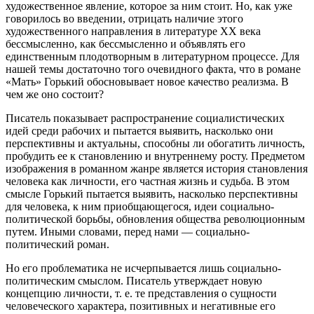
художественное явление, которое за ним стоит. Ho, как уже
говорилось во введении, отрицать наличие этого
художественного направления в литературе XX века
бессмысленно, как бессмысленно и объявлять его
единственным плодотворным в литературном процессе. Для
нашей темы достаточно того очевидного факта, что в романе
«Мать» Горький обосновывает новое качество реализма. В
чем же оно состоит?
Писатель показывает распространение социалистических
идей среди рабочих и пытается выявить, насколько они
перспективны и актуальны, способны ли обогатить личность,
пробудить ее к становлению и внутреннему росту. Предметом
изображения в романном жанре является история становления
человека как личности, его частная жизнь и судьба. В этом
смысле Горький пытается выявить, насколько перспективны
для человека, к ним приобщающегося, идеи социально-
политической борьбы, обновления общества революционным
путем. Иными словами, перед нами — социально-
политический роман.
Ho его проблематика не исчерпывается лишь социально-
политическим смыслом. Писатель утверждает новую
концепцию личности, т. е. те представления о сущности
человеческого характера, позитивных и негативные его