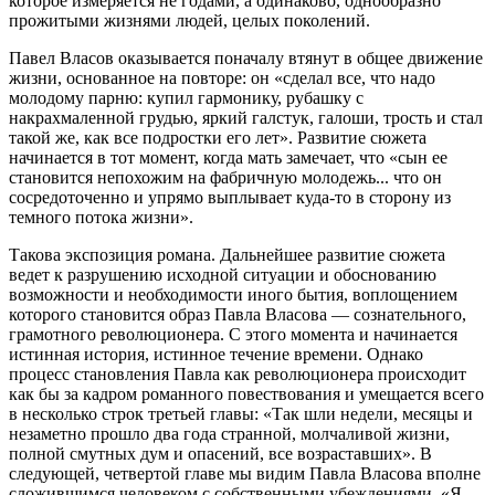
которое измеряется не годами, а одинаково, однообразно
прожитыми жизнями людей, целых поколений.
Павел Власов оказывается поначалу втянут в общее движение
жизни, основанное на повторе: он «сделал все, что надо
молодому парню: купил гармонику, рубашку с
накрахмаленной грудью, яркий галстук, галоши, трость и стал
такой же, как все подростки его лет». Развитие сюжета
начинается в тот момент, когда мать замечает, что «сын ее
становится непохожим на фабричную молодежь... что он
сосредоточенно и упрямо выплывает куда-то в сторону из
темного потока жизни».
Такова экспозиция романа. Дальнейшее развитие сюжета
ведет к разрушению исходной ситуации и обоснованию
возможности и необходимости иного бытия, воплощением
которого становится образ Павла Власова — сознательного,
грамотного революционера. С этого момента и начинается
истинная история, истинное течение времени. Однако
процесс становления Павла как революционера происходит
как бы за кадром романного повествования и умещается всего
в несколько строк третьей главы: «Так шли недели, месяцы и
незаметно прошло два года странной, молчаливой жизни,
полной смутных дум и опасений, все возраставших». В
следующей, четвертой главе мы видим Павла Власова вполне
сложившимся человеком с собственными убеждениями. «Я