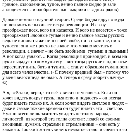
грязное, озлобленное, тупое, вечно пьяное быдло (в зале
аплодисменты и одобрительные выкрики с задних рядов).
Дальше немного научной теории. Среди быдла вдруг откуда
ни возьмись вспыхивает искра революции. И сразу
преображает всех, кого ни касается. И кого не касается – тоже
преображает! Злобные тупые и вечно пьяные массы русских
ведь не виноваты же ни в своей злобе, ни в пьянстве, ни в
тупости; они же просто не знают, что можно мечтать о
революции, а значит – не быть злобными, тупыми и пьяными!
А вот когда узнают… Когда революция произойдёт, и всем на
руки выдадут по коммунизму – вот тогда русские в одночасье
перестанут пить, бить и тупить, а станут образцом гуманности
для всего человечества. («Я почему вредный был – потому что
у меня велосипеда не было. А теперь я сразу добреть начну.»
©)
А я, всё-таки, верю, что всё зависит от человека. Если он
хочет видеть вокруг грязь, пьянство и подлость – он всегда
будет видеть только их. А если хочет видеть светлое в людях –
даже в самые тяжкие времена он будет видеть это – светлое.
Нужно всего лишь захотеть увидеть не толпу народа, а
личностей, из которой эта толпа состоит: людей со своими
эмоциями, думами, страхами и стремлениями – они есть у
каждого. Горький хотел увидеть немытое стадо, и среди этого