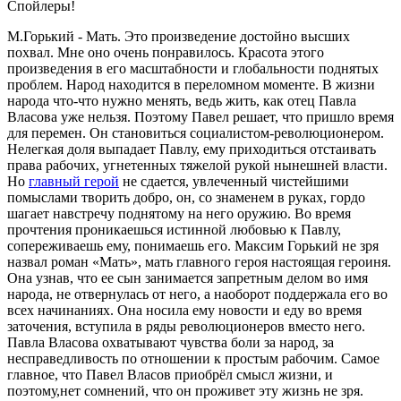
Спойлеры!
М.Горький - Мать. Это произведение достойно высших
похвал. Мне оно очень понравилось. Красота этого
произведения в его масштабности и глобальности поднятых
проблем. Народ находится в переломном моменте. В жизни
народа что-что нужно менять, ведь жить, как отец Павла
Власова уже нельзя. Поэтому Павел решает, что пришло время
для перемен. Он становиться социалистом-революционером.
Нелегкая доля выпадает Павлу, ему приходиться отстаивать
права рабочих, угнетенных тяжелой рукой нынешней власти.
Но
главный герой
не сдается, увлеченный чистейшими
помыслами творить добро, он, со знаменем в руках, гордо
шагает навстречу поднятому на него оружию. Во время
прочтения проникаешься истинной любовью к Павлу,
сопереживаешь ему, понимаешь его. Максим Горький не зря
назвал роман «Мать», мать главного героя настоящая героиня.
Она узнав, что ее сын занимается запретным делом во имя
народа, не отвернулась от него, а наоборот поддержала его во
всех начинаниях. Она носила ему новости и еду во время
заточения, вступила в ряды революционеров вместо него.
Павла Власова охватывают чувства боли за народ, за
несправедливость по отношении к простым рабочим. Самое
главное, что Павел Власов приобрёл смысл жизни, и
поэтому,нет сомнений, что он проживет эту жизнь не зря.