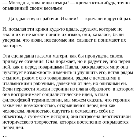
— Молодцы, товарищи немцы! — кричал кто-нибудь, точно
опьяненный своим весельем.
— Да здравствуют рабочие Италии! — кричали в другой раз.
И, посылая эти крики куда-то вдаль, друзьям, которые не
знали их и не могли понять их языка, они, казалось, были
уверены, что люди, неведомые им, слышат и понимают их
восторг».
Эта сцена дана глазами матери, как бы пропущена сквозь
призму ее сознания. Она поражает, но и радует ее, ибо перед
ней, как и перед товарищами Павла, раскрывается мир; она
чувствует возможность изменить и улучшить его, встав рядом
с сыном, рядом с его товарищами, рядом с немецкими и
итальянскими рабочими, далекими от нее, но близкими ей.
Если перевести мысли героини из плана образного, в котором
она воспринимает социалистические идеи, в план
философской терминологии, мы можем сказать, что героиня
захвачена возможностью, открывшейся перед ней как
человеком, личностью, ощутить и осмыслить себя не
объектом, а субъектом истории; она потрясена перспективой
исторического творчества, которая постепенно открывается
перед ней.