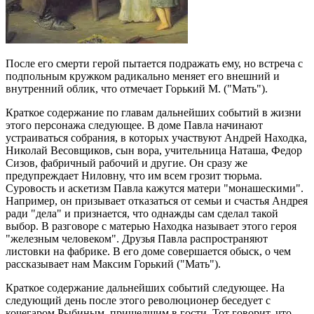
После его смерти герой пытается подражать ему, но встреча с
подпольным кружком радикально меняет его внешний и
внутренний облик, что отмечает Горький М. ("Мать").
Краткое содержание по главам дальнейших событий в жизни
этого персонажа следующее. В доме Павла начинают
устраиваться собрания, в которых участвуют Андрей Находка,
Николай Весовщиков, сын вора, учительница Наташа, Федор
Сизов, фабричный рабочий и другие. Он сразу же
предупреждает Ниловну, что им всем грозит тюрьма.
Суровость и аскетизм Павла кажутся матери "монашескими".
Например, он призывает отказаться от семьи и счастья Андрея
ради "дела" и признается, что однажды сам сделал такой
выбор. В разговоре с матерью Находка называет этого героя
"железным человеком". Друзья Павла распространяют
листовки на фабрике. В его доме совершается обыск, о чем
рассказывает нам Максим Горький ("Мать").
Краткое содержание дальнейших событий следующее. На
следующий день после этого революционер беседует с
кочегаром Рыбиным, пришедшим в гости. Тот говорит, что