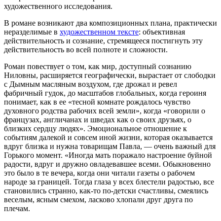
художественного исследования.
В романе возникают два композиционных плана, практически
неразделимые в
художественном тексте
: объективная
действительность и сознание, стремящееся постигнуть эту
действительность во всей полноте и сложности.
Роман повествует о том, как мир, доступный сознанию
Ниловны, расширяется географически, вырастает от слободки
с Дымным масляным воздухом, где дрожал и ревел
фабричный гудок, до масштабов глобальных, когда героиня
понимает, как в ее «тесной комнате рождалось чувство
духовного родства рабочих всей земли», когда «говорили о
французах, англичанах и шведах как о своих друзьях, о
близких сердцу людях». Эмоциональное отношение к
событиям далекой и совсем иной жизни, которая оказывается
вдруг близка и нужна товарищам Павла, — очень важный для
Горького момент. «Иногда мать поражало настроение буйной
радости, вдруг и дружно овладевавшее всеми. Обыкновенно
это было в те вечера, когда они читали газеты о рабочем
народе за границей. Тогда глаза у всех блестели радостью, все
становились странно, как-то по-детски счастливы, смеялись
веселым, ясным смехом, ласково хлопали друг друга по
плечам.