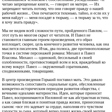
читаю запрещенные книги, — говорит он матери. — Их
запрещают читать потому, что они говорят правду о нашей
рабочей жизни... Они печатаются тихонько, тайно, и если их у
меня найдут — меня посадят в тюрьму, — в тюрьму за то, что
я хочу знать правду».
Мы не видим всей сложности пути, пройденного Павлом, —
этот путь во многом скрыт от читателя. И Павел не
становится главным героем произведения, его образ
воплощает, скорее, цель конечного развития человека, как она
мыслится писателем. Итак, два полюса, две противоположные
точки в системе персонажей романа: Михаил и Павел
Власовы. Михаил — одинокий, бессильный в своей
озлобленности, противостоящий всем и вся, враждебный ко
всему вокруг. Павел — окруженный соратниками,
сподвижниками, товарищами.
В центр произведения Горький поставил мать. Это давало
возможность сопоставить социальные идеи, обусловленные
конкретно-историческим периодом развития общества, с
вечными идеалами материнства. Идеи, которые приносит
Павел, воспринимаются Ниловной не как абстрактная истина,
а как самая близкая и понятная правда жизни, принесенная
сыном: «все это задевает за сердце, наполняя его чувством
гордости за сына, который верно понял жизнь своей матери,