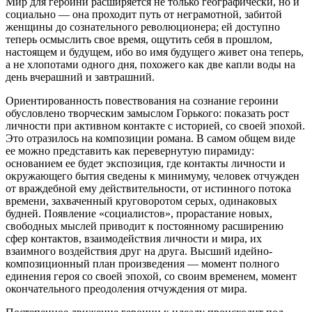
Мир для героини расширяется не только географически, но и
социально — она проходит путь от неграмотной, забитой
женщины до сознательного революционера; ей доступно
теперь осмыслить свое время, ощутить себя в прошлом,
настоящем и будущем, ибо во имя будущего живет она теперь,
а не хлопотами одного дня, похожего как две капли воды на
день вчерашний и завтрашний.
Ориентированность повествования на сознание героини
обусловлено творческим замыслом Горького: показать рост
личности при активном контакте с историей, со своей эпохой.
Это отразилось на композиции романа. В самом общем виде
ее можно представить как перевернутую пирамиду:
основанием ее будет экспозиция, где контакты личности и
окружающего бытия сведены к минимуму, человек отчужден
от враждебной ему действительности, от истинного потока
времени, захваченный круговоротом серых, одинаковых
будней. Появление «социалистов», прорастание новых,
свободных мыслей приводит к постоянному расширению
сфер контактов, взаимодействия личности и мира, их
взаимного воздействия друг на друга. Высший идейно-
композиционный план произведения — момент полного
единения героя со своей эпохой, со своим временем, момент
окончательного преодоления отчуждения от мира.