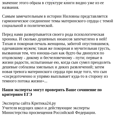
значение этого образа в структуре книги видно уже из ее
названия.
Самым замечательным в истории Ниловны представляется
гармоническое соединение темы материнского сердца с темой
социальной и политической.
Перед нами развертывается своего рода психологическая
хроника. И сколько душевных нюансов запечатлено в ней!
Тихая и покорная печаль женщины, забитой опустившимся,
одичавшим мужем; такая же покорная и мучительная грусть,
вызванная тем, что юноша-сын как будто бы двинулся по
отцовскому - дикому и бесчеловечному - пути; первые в
жизни радости, испытанные ею, когда сын сумел преодолеть
дешевые соблазны хмельных и диких развлечений; затем
новая тревога материнского сердца при виде того, что сын
«сосредоточенно и упрямо выплывает куда-то в сторону из
темного потока жизни»...
Наши эксперты могут проверить Ваше сочинение по
критериям ЕГЭ
Эксперты сайта Критика24.ру
Учителя ведущих школ и действующие эксперты
Министерства просвещения Российской Федерации.