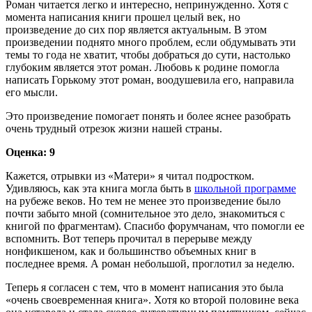
Роман читается легко и интересно, непринужденно. Хотя с
момента написания книги прошел целый век, но
произведение до сих пор является актуальным. В этом
произведении поднято много проблем, если обдумывать эти
темы то года не хватит, чтобы добраться до сути, настолько
глубоким является этот роман. Любовь к родине помогла
написать Горькому этот роман, воодушевила его, направила
его мысли.
Это произведение помогает понять и более яснее разобрать
очень трудный отрезок жизни нашей страны.
Оценка: 9
Кажется, отрывки из «Матери» я читал подростком.
Удивляюсь, как эта книга могла быть в
школьной программе
на рубеже веков. Но тем не менее это произведение было
почти забыто мной (сомнительное это дело, знакомиться с
книгой по фрагментам). Спасибо форумчанам, что помогли ее
вспомнить. Вот теперь прочитал в перерыве между
нонфикшеном, как и большинство объемных книг в
последнее время. А роман небольшой, проглотил за неделю.
Теперь я согласен с тем, что в момент написания это была
«очень своевременная книга». Хотя ко второй половине века