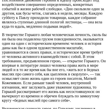
Постепенное движение героини к идеалу происходит под
воздействием совершенно определенных, конкретных
событий в жизни рабочей слободки. «Дни скользили один за
другим, как бусы четок, слагаясь в недели, месяцы. Каждую
субботу к Павлу приходили товарищи, каждое собрание
являлось ступенью длинной пологой лестницы, — она вела
куда-то вдаль, медленно подымая людей».
В творчестве Горького любая человеческая личность, сколь бы
ни была она подавлена грузом повседневности, оказывается
один на один с историческим временем: человек и история
даны как бы в одном художественном масштабе,
уравниваются в своих правах, и историческое время требует
от человека активного взаимодействия с собой. В этом
требовании, предъявленном герою, — открытие Горького. Он
впервые в литературе лишил человека права жить в мире
людей и в то же время как бы вне его, «жить все в бедных
мыслях про самого себя, как цыпленок в скорлупе», — так
осмысляет свою жизнь один из героев писателя, Матвей
Кожемякин. Если раньше такой человек, внутренний
изгнанник, мог заслужить даже уважение художника, то
Горький рассматривает его жизнь как несостоявшуюся: он
вычеркнут из времени и обречен блуждать по замкнутому
кругу «бедных мыслей про самого себя».
Человеческая сущность героя, по Горькому, заключена в