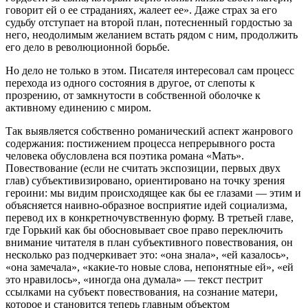
говорит ей о ее страданиях, жалеет ее». Даже страх за его
судьбу отступает на второй план, потесненный гордостью за
него, неодолимым желанием встать рядом с ним, продолжить
его дело в революционной борьбе.
Ho дело не только в этом. Писателя интересовал сам процесс
перехода из одного состояния в другое, от слепоты к
прозрению, от замкнутости в собственной оболочке к
активному единению с миром.
Так выявляется собственно романический аспект жанрового
содержания: постижением процесса непрерывного роста
человека обусловлена вся поэтика романа «Мать».
Повествование (если не считать экспозиции, первых двух
глав) субъективизировано, ориентировано на точку зрения
героини: мы видим происходящее как бы ее глазами — этим и
объясняется наивно-образное восприятие идей социализма,
перевод их в конкретночувственную форму. В третьей главе,
где Горький как бы обосновывает свое право переключить
внимание читателя в план субъективного повествования, он
несколько раз подчеркивает это: «она знала», «ей казалось»,
«она замечала», «какие-то новые слова, непонятные ей», «ей
это нравилось», «иногда она думала» — текст пестрит
ссылками на субъект повествования, на сознание матери,
которое и становится теперь главным объектом