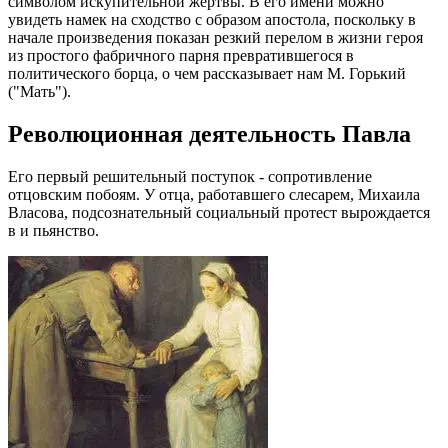
символом искупительной жертвы. В его имени можно
увидеть намек на сходство с образом апостола, поскольку в
начале произведения показан резкий перелом в жизни героя
из простого фабричного парня превратившегося в
политического борца, о чем рассказывает нам М. Горький
("Мать").
Революционная деятельность Павла
Его первый решительный поступок - сопротивление
отцовским побоям. У отца, работавшего слесарем, Михаила
Власова, подсознательный социальный протест вырождается
в и пьянство.