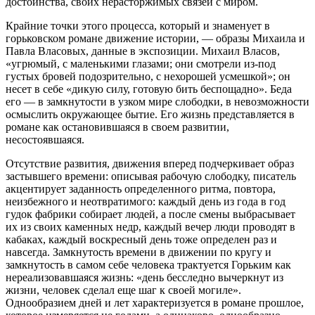
достоинства, своих нерасторжимых связей с миром.
Крайние точки этого процесса, который и знаменует в
горьковском романе движение истории, — образы Михаила и
Павла Власовых, данные в экспозиции. Михаил Власов,
«угрюмый, с маленькими глазами; они смотрели из-под
густых бровей подозрительно, с нехорошей усмешкой»; он
несет в себе «дикую силу, готовую бить беспощадно». Беда
его — в замкнутости в узком мире слободки, в невозможности
осмыслить окружающее бытие. Его жизнь представляется в
романе как остановившаяся в своем развитии,
несостоявшаяся.
Отсутствие развития, движения вперед подчеркивает образ
застывшего времени: описывая рабочую слободку, писатель
акцентирует заданность определенного ритма, повтора,
неизбежного и неотвратимого: каждый день из года в год
гудок фабрики собирает людей, а после смены выбрасывает
их из своих каменных недр, каждый вечер люди проводят в
кабаках, каждый воскресный день тоже определен раз и
навсегда. Замкнутость времени в движении по кругу и
замкнутость в самом себе человека трактуется Горьким как
нереализовавшаяся жизнь: «день бесследно вычеркнут из
жизни, человек сделал еще шаг к своей могиле».
Однообразием дней и лет характеризуется в романе прошлое,