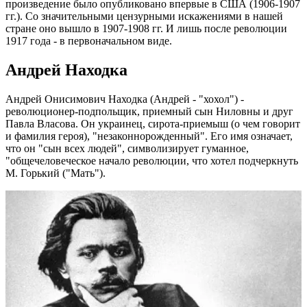
произведение было опубликовано впервые в США (1906-1907
гг.). Со значительными цензурными искажениями в нашей
стране оно вышло в 1907-1908 гг. И лишь после революции
1917 года - в первоначальном виде.
Андрей Находка
Андрей Онисимович Находка (Андрей - "хохол") -
революционер-подпольщик, приемный сын Ниловны и друг
Павла Власова. Он украинец, сирота-приемыш (о чем говорит
и фамилия героя), "незаконнорожденный". Его имя означает,
что он "сын всех людей", символизирует гуманное,
"общечеловеческое начало революции, что хотел подчеркнуть
М. Горький ("Мать").