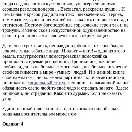
стада создал своих искусственных супергероев: чистых
сердцем революционеров… Выхватил, раскрасил души… И
чем больше красок уходило на этих «выхваченных» героев,
тем мрачнее, тупее и ненужней оказывалось оставшееся стадо
статистов. Поэтому богоподобные горьковские герои так и не
тронули. Именно своей искусственной одушевлённостью на
фоне отрицания всего человеческого в окружающих.
Да и, чего греха таить, неправдоподобностью. Серое быдло
вокруг, тупые забитые люди. И вдруг – нате! – одна из этого
быдла, полуграмотная домостроевская домохозяйка
проникается идеями революции. Проникшись, начинает
любить идеи сына больше самого сына, всё больше пьянея от
своей значимости в мире «умных» людей. И в данной книге
словом «мать» – не более чем партийная кличка активистки,
но никак не
социальный статус
женщины, налагающий на неё
обязанность слепо любить своё чадо и страдать за него. Здесь:
ни любви, ни страдания. Какой-то дурман. Если не сказать –
угар.
Единственный плюс книги - то, что когда-то она обладала
мощным воспитательным моментом.
Оценка: 4