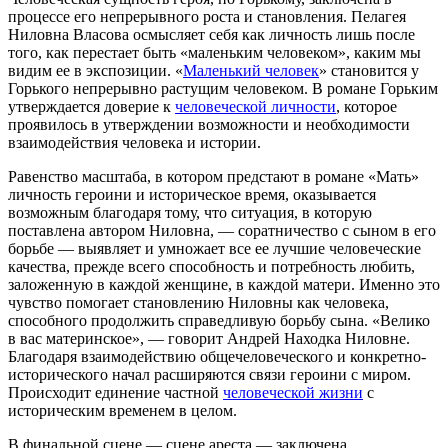
процессе его непрерывного роста и становления. Пелагея
Ниловна Власова осмысляет себя как личность лишь после
того, как перестает быть «маленьким человеком», каким мы
видим ее в экспозиции. «
Маленький человек
» становится у
Горького непрерывно растущим человеком. В романе Горьким
утверждается доверие к
человеческой личности
, которое
проявилось в утверждении возможности и необходимости
взаимодействия человека и истории.
Равенство масштаба, в котором предстают в романе «Мать»
личность героини и историческое время, оказывается
возможным благодаря тому, что ситуация, в которую
поставлена автором Ниловна, — соратничество с сыном в его
борьбе — выявляет и умножает все ее лучшие человеческие
качества, прежде всего способность и потребность любить,
заложенную в каждой женщине, в каждой матери. Именно это
чувство помогает становлению Ниловны как человека,
способного продолжить справедливую борьбу сына. «Велико
в вас материнское», — говорит Андрей Находка Ниловне.
Благодаря взаимодействию общечеловеческого и конкретно-
исторического начал расширяются связи героини с миром.
Происходит единение частной
человеческой жизни
с
историческим временем в целом.
В финальной сцене — сцене ареста — заключена