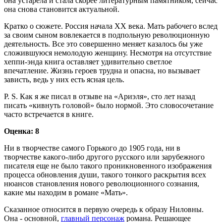
она устарела и стала скорее литературным памятником, сейчас
она снова становится актуальной.
Кратко о сюжете. Россия начала XX века. Мать рабочего вслед
за своим сыном вовлекается в подпольную революционную
деятельность. Все это совершенно меняет казалось бы уже
сложившуюся немолодую женщину. Несмотря на отсутствие
хеппи-энда книга оставляет удивительно светлое
впечатление. Жизнь героев трудна и опасна, но вызывает
зависть, ведь у них есть ясная цель.
P. S. Как я же писал в отзыве на «Ариэля», сто лет назад
писать «кивнуть головой» было нормой. Это словосочетание
часто встречается в книге.
Оценка: 8
Ни в творчестве самого Горького до 1905 года, ни в
творчестве какого-либо другого русского или зарубежного
писателя еще не было такого проникновенного изображения
процесса обновления души, такого тонкого раскрытия всех
нюансов становления нового революционного сознания,
какие мы находим в романе «Мать».
Сказанное относится в первую очередь к образу Ниловны.
Она - основной,
главный персонаж
романа. Решающее