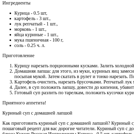
Ингредиенты
Курица - 0.5 шт,
картофель - 3 шт.,
лук репчатый - 1 шт.,
морковь - 1 шт.,
яйца куриные - 1 шт.,
мука пшеничная - 100 г,
соль - 0.25 ч. л.
Приготовление
Курицу нарезать порционными кусками. Залить холодной в
Домашняя лапша: для этого, из муки, куриных яиц замесить
посыпая мукой. Затем скатать в рулет и тонко нарезать. 
Картофель очистить, нарезать брусочками. Репчатый лук 
Далее, в суп положить лапшу, довести до кипения, убавит
Готовый суп разлить по тарелкам, положить кусочки кур
Приятного аппетита!
Куриный суп с домашней лапшой
Как приготовить куриный суп с домашней лапшой? Куриный су
пошаговый рецепт для вас дорогие читатели. Куриный суп с д
блюда Кухня: Русская Ингредиенты Курица - 0.5 шт, картофель - 3