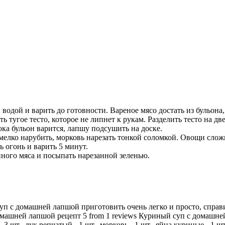
одой и варить до готовности. Вареное мясо достать из бульона,
 тугое тесто, которое не липнет к рукам. Разделить тесто на дв
Пока бульон варится, лапшу подсушить на доске.
мелко нарубить, морковь нарезать тонкой соломкой. Овощи сложи
ь огонь и варить 5 минут.
иного мяса и посыпать нарезанной зеленью.
п с домашней лапшой приготовить очень легко и просто, справ
омашней лапшой рецепт 5 from 1 reviews Куриный суп с домашн
 шт., лук репчатый - 1 шт., морковь - 1 шт., яйца куриные - 1 шт.