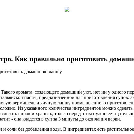
тро. Как правильно приготовить дома
 Такого аромата, создающего домашний уют, нет ни у одного п
итальянской пасты, предназначенной для приготовления супов: 
 суповую вермишель и яичную лапшу промышленного приготовле
несложно. Из указанного количества ингредиентов можно сделать
елать впрок и хранить, только перед этим нужно ее тщательно 
атит - она кладется в суп за 3 минуты до окончания варки.
и соли без добавления воды. В ингредиентах есть растительное м