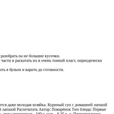
 разобрать на не большие кусочки.
е части и раскатать их в очень тонкий пласт, периодически
ть в бульон и варить до готовности.
ится даже молодая хозяйка. Куриный суп с домашней лапшой
ей лапшой Распечатать Автор: Поварёнок Тип блюда: Первые
, мука пшеничная - 100 г, соль - 0.25 ч. л. Приготовление