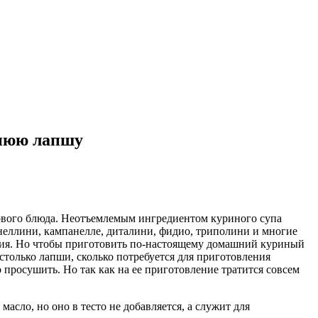
шнюю лапшу
ервого блюда. Неотъемлемым ингредиентом куриного супа
анеллини, кампанелле, диталини, фидио, триполини и многие
ния. Но чтобы приготовить по-настоящему домашний куриный
 столько лапши, сколько потребуется для приготовления
просушить. Но так как на ее приготовление тратится совсем
асло, но оно в тесто не добавляется, а служит для