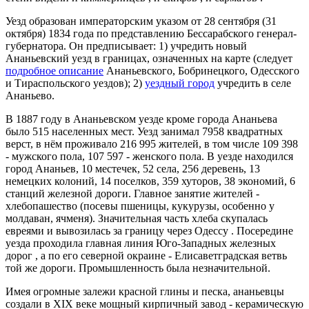
Уезд образован императорским указом от 28 сентября (31
октября) 1834 года по представлению Бессарабского генерал-
губернатора. Он предписывает: 1) учредить новый
Ананьевский уезд в границах, означенных на карте (следует
подробное описание
Ананьевского, Бобринецкого, Одесского
и Тираспольского уездов); 2)
уездный город
учредить в селе
Ананьево.
В 1887 году в Ананьевском уезде кроме города Ананьева
было 515 населенных мест. Уезд занимал 7958 квадратных
верст, в нём проживало 216 995 жителей, в том числе 109 398
- мужского пола, 107 597 - женского пола. В уезде находился
город Ананьев, 10 местечек, 52 села, 256 деревень, 13
немецких колоний, 14 поселков, 359 хуторов, 38 экономий, 6
станций железной дороги. Главное занятие жителей -
хлебопашество (посевы пшеницы, кукурузы, особенно у
молдаван, ячменя). Значительная часть хлеба скупалась
евреями и вывозилась за границу через Одессу . Посередине
уезда проходила главная линия Юго-Западных железных
дорог , а по его северной окраине - Елисаветградская ветвь
той же дороги. Промышленность была незначительной.
Имея огромные залежи красной глины и песка, ананьевцы
создали в XIX веке мощный кирпичный завод - керамическую