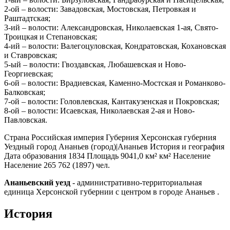
2-ой – волости: Завадовская, Мостовская, Петровкая и
Раштадтская;
3-ий – волости: Александровская, Николаевская 1-ая, Свято-
Троицкая и Степановская;
4-ий – волости: Валегоцуловская, Кондратовская, Кохановская
и Ставровская;
5-ый – волости: Гвоздавская, Любашевская и Ново-
Георгиевская;
6-ой – волости: Врадиевская, Каменно-Мостская и Романково-
Балковская;
7-ой – волости: Головлевская, Кантакузенская и Покровская;
8-ой – волости: Исаевская, Николаевская 2-ая и Ново-
Павловская.
Страна
Российская империя
Губерния Херсонская губерния
Уездный город
Ананьев (город)|Ананьев
История и география
Дата образования 1834 Площадь 9041,0 км² км² Население
Население 265 762 (1897) чел.
Ананьевский уезд
- административно-территориальная
единица Херсонской губернии с центром в городе Ананьев .
История