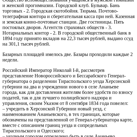
и женской прогимназии. Городской клуб. Бульвар. Бань
торговых - 2. Городская скотобойня. Тюрьма. Почтово-
телеграфная контора и сберегательная касса при ней. Казенная
и земская конно-почтовые станции. Две гостиницы. Пять
постоялых дворов. Агентств страховых обществ - 3.
Нотариальных контор - 2. В городской общественный банк в
1894 году принято вкладов на 22,3 тысяч рублей, выдано ссуд
на 301,1 тысяч рублей.
Базарных площадей имелось две. Базары проходили каждые 2
недели.
Российский Император Николай I-й, рассмотрев
представление Новороссийского и Бессарабского Генерал-
губернатора о разделении Тираспольского уезда Херсонской
губернии на два и учреждении нового в селе Ананьеве
города, как для доставления жителям более удобств по взносу
податей, так и для лучшего полицейского надзора и
управления, своим Указом от 8 сентября 1834 года повелел:
– учредить в Херсонской Губернии новый уезд, с
наименованием Ананьевского, в тех границах, которые
обозначены на представленной от Генерал-губернатора карте,
вместе с описанием границ уезда и сопредельных
Тираспольского и Одесского;
– уездным городом определено быть в селе Ананьево.