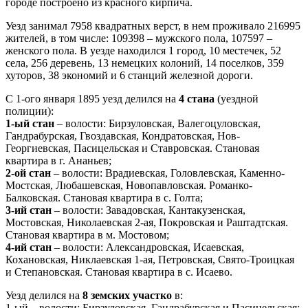
городе построено из красного кирпича.
Уезд занимал 7958 квадратных верст, в нем проживало 216995
жителей, в том числе: 109398 – мужского пола, 107597 –
женского пола. В уезде находился 1 город, 10 местечек, 52
села, 256 деревень, 13 немецких колоний, 14 поселков, 359
хуторов, 38 экономий и 6 станций железной дороги.
С 1-ого января 1895 уезд делился на
4 стана
(уездной
полиции):
1-ый стан
– волости: Бирзуловская, Валегоцуловская,
Гандрабурская, Гвоздавская, Кондратовская, Нов-
Георгиевская, Пасицельская и Ставровская. Становая
квартира в г. Ананьев;
2-ой стан
– волости: Врадиевская, Головлевская, Каменно-
Мостская, Любашевская, Новопавловская. Романко-
Балковская. Становая квартира в с. Голта;
3-ий стан
– волости: Завадовская, Кантакузенская,
Мостовская, Николаевская 2-ая, Покровская и Раштадтская.
Становая квартира в м. Мостовом;
4-ий стан
– волости: Александровская, Исаевская,
Кохановская, Никлаевская 1-ая, Петровская, Свято-Троицкая
и Степановская. Становая квартира в с. Исаево.
Уезд делился на
8 земских участко
в:
1-ый – волости: Бирзуловская, Гандрабурская и Пасицельская;