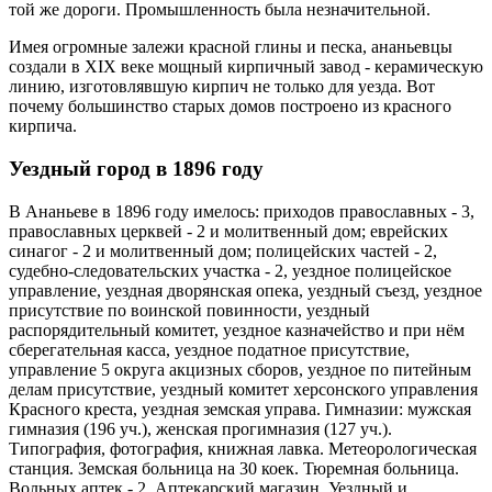
той же дороги. Промышленность была незначительной.
Имея огромные залежи красной глины и песка, ананьевцы
создали в XIX веке мощный кирпичный завод - керамическую
линию, изготовлявшую кирпич не только для уезда. Вот
почему большинство старых домов построено из красного
кирпича.
Уездный город в 1896 году
В Ананьеве в 1896 году имелось: приходов православных - 3,
православных церквей - 2 и молитвенный дом; еврейских
синагог - 2 и молитвенный дом; полицейских частей - 2,
судебно-следовательских участка - 2, уездное полицейское
управление, уездная дворянская опека, уездный съезд, уездное
присутствие по воинской повинности, уездный
распорядительный комитет, уездное казначейство и при нём
сберегательная касса, уездное податное присутствие,
управление 5 округа акцизных сборов, уездное по питейным
делам присутствие, уездный комитет херсонского управления
Красного креста, уездная земская управа. Гимназии: мужская
гимназия (196 уч.), женская прогимназия (127 уч.).
Типография, фотография, книжная лавка. Метеорологическая
станция. Земская больница на 30 коек. Тюремная больница.
Вольных аптек - 2. Аптекарский магазин. Уездный и