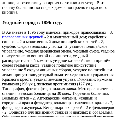
линию, изготовлявшую кирпич не только для уезда. Вот
почему большинство старых домов построено из красного
кирпича.
Уездный город в 1896 году
В Ананьеве в 1896 году имелось: приходов православных - 3,
православных церквей
- 2 и молитвенный дом; еврейских
синагог - 2 и молитвенный дом; полицейских частей - 2,
судебно-следовательских участка - 2, уездное полицейское
управление, уездная дворянская опека, уездный съезд, уездное
присутствие по воинской повинности, уездный
распорядительный комитет, уездное казначейство и при нём
сберегательная касса, уездное податное присутствие,
управление 5 округа акцизных сборов, уездное по питейным
делам присутствие, уездный комитет херсонского управления
Красного креста, уездная земская управа. Гимназии: мужская
гимназия (196 уч.), женская прогимназия (127 уч.).
Типография, фотография, книжная лавка. Метеорологическая
станция. Земская больница на 30 коек. Тюремная больница.
Вольных аптек - 2. Аптекарский магазин. Уездный и
городовой врач и фельдшер, вольнопрактикующих врачей - 2,
фельдшер и акушерка. Ветеринарных врачей - 2 и фельдшеров
- 2. Общество для призрения старцев и дряхлых и богадельня.
Общество вспомоществования учащимся в мужской гимназии