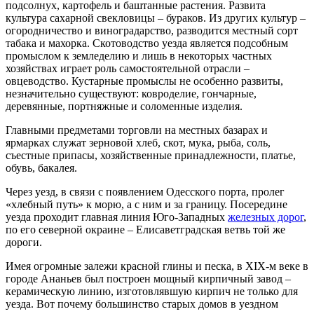
подсолнух, картофель и баштанные растения. Развита
культура сахарной свекловицы – бураков. Из других культур –
огородничество и виноградарство, разводится местный сорт
табака и махорка. Скотоводство уезда является подсобным
промыслом к земледелию и лишь в некоторых частных
хозяйствах играет роль самостоятельной отрасли –
овцеводство. Кустарные промыслы не особенно развиты,
незначительно существуют: ковроделие, гончарные,
деревянные, портняжные и соломенные изделия.
Главными предметами торговли на местных базарах и
ярмарках служат зерновой хлеб, скот, мука, рыба, соль,
съестные припасы, хозяйственные принадлежности, платье,
обувь, бакалея.
Через уезд, в связи с появлением Одесского порта, пролег
«хлебный путь» к морю, а с ним и за границу. Посередине
уезда проходит главная линия Юго-Западных
железных дорог
,
по его северной окраине – Елисаветградская ветвь той же
дороги.
Имея огромные залежи красной глины и песка, в XIX-м веке в
городе Ананьев был построен мощный кирпичный завод –
керамическую линию, изготовлявшую кирпич не только для
уезда. Вот почему большинство старых домов в уездном