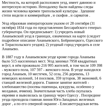
Местность, на которой расположен уезд, имеет давнюю и
интересную историю. Неподалеку были найдены следы
жизни человека времен трипольской культуры . Здешние
степи видели и киммерийцев , и скифов , и сарматов .
Уезд образован императорским указом от 28 сентября (31
октября) 1834 года по представлению Бессарабского генерал-
губернатора. Он предписывает: 1) учредить новый
Ананьевский уезд в границах, означенных на карте (следует
подробное описание Ананьевского, Бобринецкого, Одесского
и Тираспольского уездов); 2) уездный город учредить в селе
Ананьево.
В 1887 году в Ананьевском уезде кроме города Ананьева
было 515 населенных мест. Уезд занимал 7958 квадратных
верст, в нём проживало 216 995 жителей, в том числе 109 398
- мужского пола, 107 597 - женского пола. В уезде находился
город Ананьев, 10 местечек, 52 села, 256 деревень, 13
немецких колоний, 14 поселков, 359 хуторов, 38 экономий, 6
станций железной дороги. Главное занятие жителей -
хлебопашество (посевы пшеницы, кукурузы, особенно у
молдаван, ячменя). Значительная часть хлеба скупалась
евреями и вывозилась за границу через Одессу . Посередине
уезда проходила главная линия Юго-Западных железных
дорог , а по его северной окраине - Елисаветградская ветвь