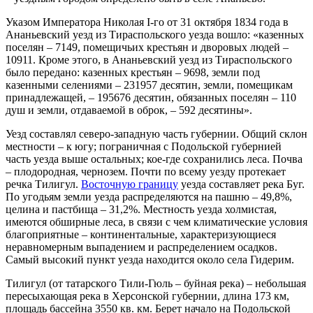
Указом Императора Николая I-го от 31 октября 1834 года в
Ананьевский уезд из Тираспольского уезда вошло: «казенных
поселян – 7149, помещичьих крестьян и дворовых людей –
10911. Кроме этого, в Ананьевский уезд из Тираспольского
было передано: казенных крестьян – 9698, земли под
казенными селениями – 231957 десятин, земли, помещикам
принадлежащей, – 195676 десятин, обязанных поселян – 110
душ и земли, отдаваемой в оброк, – 592 десятины».
Уезд составлял северо-западную часть губернии. Общий склон
местности – к югу; пограничная с Подольской губернией
часть уезда выше остальных; кое-где сохранились леса. Почва
– плодородная, чернозем. Почти по всему уезду протекает
речка Тилигул.
Восточную границу
уезда составляет река Буг.
По угодьям земли уезда распределяются на пашню – 49,8%,
целина и пастбища – 31,2%. Местность уезда холмистая,
имеются обширные леса, в связи с чем климатические условия
благоприятные – континентальные, характеризующиеся
неравномерным выпадением и распределением осадков.
Самый высокий пункт уезда находится около села Гидерим.
Тилигул (от татарского Тили-Гюль – буйная река) – небольшая
пересыхающая река в Херсонской губернии, длина 173 км,
площадь бассейна 3550 кв. км. Берет начало на Подольской