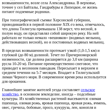
возвышенности, возле села Александровка. В верховье,
точнее у сел Байталы, Гандрабуры и Липецкое, ее жизнь
питают подземные родники.
При топографической съемке Херсонской губернии,
проводившейся в первой половине XIX-го века, отмечалось,
что длина Тилигула превышала 138 верст, что весной, в
полую воду, он представлял собой широкую реку. На ней
работало не только немало «вешняков» (водяных мельниц,
действовавших весной), но и постоянных водяных мельниц.
В пределах возвышенности протекает узкой (1,0-1,5 км) и
глубокой (до 80 м) долиной. Течет по Причерноморской
низменности, где долина расширяется до 3,0 км (ширина
русла 10-20 м). Питание преимущественно снеговое, что
приводит к весенним паводкам. Пересыхает в верхнем и
среднем течении на 5-7 месяцев. Впадает в Тилигульский
лиман Черного моря. В современное время река используется
для орошения.
Главнейшее занятие жителей уезда составляет
сельское
хозяйство
, в основном земледелие, иногда – подсобные
культуры. Из хозяйственных растений высеваются: озимая
пшеница, озимая рожь, яровая пшеница, яровая рожь, ячмень,
овес, гречиха, бобовые, просо, кукуруза, лен, конопля и